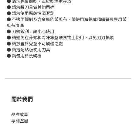
● 清洗完後擦乾，並於乾燥處存放
● 請勿將刀具做其他用途
● 請勿使用腐蝕性清潔劑
● 不適用鐵刷及含金屬的菜瓜布，請使用海綿或精緻餐具專用菜
瓜布清洗
● 刀鋒銳利，請小心使用
● 請避免在骨頭和冷凍等堅硬食物上使用，以免刀刃損壞
● 請放置於兒童不可觸碰之處
● 請搭配砧板使用刀具
● 請勿用於洗碗機
關於我們
品牌故事
專利塗層