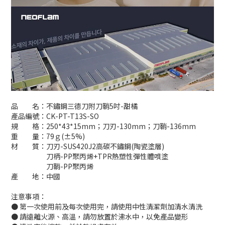
品 名：不鏽鋼三德刀附刀鞘5吋-甜橘
產品編號：CK-PT-T13S-SO
規 格：250*43*15mm；刀刃-130mm；刀鞘-136mm
重 量：79ｇ(±5%)
材 質：刀刃-SUS420J2高碳不鏽鋼(陶瓷塗層)
刀柄-PP聚丙烯+TPR熱塑性彈性體噴塗
刀鞘-PP聚丙烯
產 地：中國
注意事項：
● 第一次使用前及每次使用完，請使用中性清潔劑加清水清洗
● 請遠離火源、高溫，請勿放置於沸水中，以免產品變形