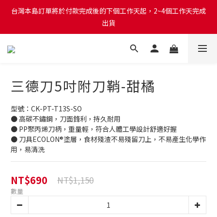
台灣本島訂單將於付款完成後的下個工作天起，2~4個工作天完成
台灣本島訂單將於付款完成後的下個工作天起，2~4個工作天完成
出貨
出貨
台灣本島消費滿$999免運費
台灣本島訂單將於付款完成後的下個工作天起，2~4個工作天完成
三德刀5吋附刀鞘-甜橘
出貨
型號：CK-PT-T13S-SO
● 高碳不鏽鋼，刀面鋒利，持久耐用
● PP聚丙烯刀柄，重量輕，符合人體工學設計舒適好握
● 刀具ECOLON®塗層，食材殘渣不易殘留刀上，不易產生化學作
用，易清洗
NT$690
NT$1,150
數量