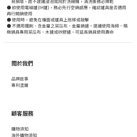
易損壞，故不建議浸泡或用於洗碗機，清洗後務必擦乾
● 欲使用電磁爐(IH爐)，務必先行空鍋感應，確認爐具是否適用
再行開鍋使用
● 使用時，避免在檯面或爐具上拖移或敲擊
● 不適用鐵刷、含金屬之菜瓜布、金屬鍋鏟，建議使用海綿、精
緻鍋具專用菜瓜布、木鏟或矽膠鏟，可延長鍋具使用壽命
關於我們
品牌故事
專利塗層
顧客服務
購物須知
海外購物須知