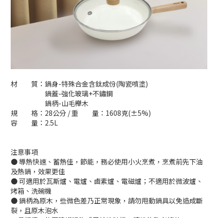
材 質：鍋身-特殊合金含鈦成份(陶瓷噴塗)
鍋蓋-強化玻璃+不鏽鋼
鍋柄-山毛櫸木
規 格：28公分 / 重 量：1608克(±5%)
容 量：2.5L
注意事項
● 導熱快速、蓄熱佳，節能，務必使用小火烹煮，烹煮前先下油
及熱鍋，效果更佳
● 可適用於瓦斯爐、電爐、鹵素爐、電磁爐；不適用於微波爐、
烤箱、洗碗機
● 鍋柄為原木，些微色差乃正常現象，請勿甩動鍋具以免造成斷
裂，且原木泡水