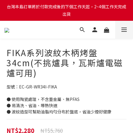
台灣本島訂單將於付款完成後的下個工作天起，2~4個工作天完成
台灣本島訂單將於付款完成後的下個工作天起，2~4個工作天完成
出貨
出貨
台灣本島消費滿$999免運費
台灣本島訂單將於付款完成後的下個工作天起，2~4個工作天完成
FIKA系列波紋木柄烤盤
出貨
34cm(不挑爐具，瓦斯爐電磁
爐可用)
型號：EC-GR-WR34I-FIKA
● 使用陶瓷處理，不含重金屬、無PFAS
● 易清洗、省油、導熱快速
● 波紋造型可幫助油脂均勻分布於盤底，省油少煙好健康
NT$2,280
NT$5,760