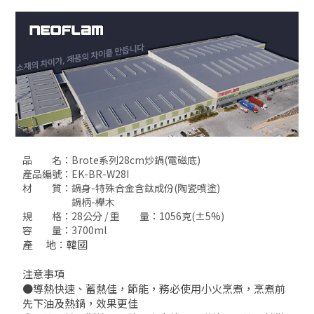
品 名：Brote系列28cm炒鍋(電磁底)
產品編號：EK-BR-W28I
材 質：鍋身-特殊合金含鈦成份(陶瓷噴塗)
鍋柄-櫸木
規 格：28公分 / 重 量：1056克(±5%)
容 量：3700ml
產 地：韓國
注意事項
●導熱快速、蓄熱佳，節能，務必使用小火烹煮，烹煮前
先下油及熱鍋，效果更佳