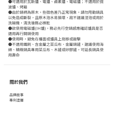
●可適用於瓦斯爐、電爐、鹵素爐、電磁爐；不適用於微
波爐、烤箱
●由於鍋柄為原木，些微色差乃正常現象，請勿甩動鍋具
以免造成斷裂，且原木泡水易損壞，故不建議浸泡或用於
洗碗機，清洗後務必擦乾
●欲使用電磁爐(IH爐)，務必先行空鍋感應確認爐具是否
適用再行開鍋使用
●使用時，避免在檯面或爐具上拖移或敲擊
●不適用鐵刷、含金屬之菜瓜布、金屬鍋鏟，建議使用海
綿、精緻鍋具專用菜瓜布、木鏟或矽膠鏟，可延長鍋具使
用壽命
關於我們
品牌故事
專利塗層