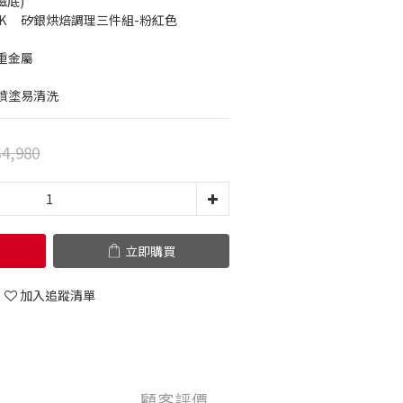
磁底)
NF-C035-BTS001-PINK	矽銀烘焙調理三件組-粉紅色
重金屬
噴塗易清洗
4,980
立即購買
加入追蹤清單
顧客評價