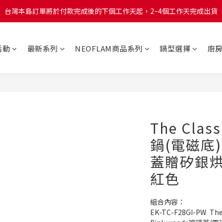
台灣本島訂單將於付款完成後的下個工作天起，2~4個工作天完成出貨
台灣本島訂單將於付款完成後的下個工作天起，2~4個工作天完成出貨
台灣本島消費滿$999免運費
活動
最新系列
NEOFLAM商品系列
鍋型選擇
廚
台灣本島訂單將於付款完成後的下個工作天起，2~4個工作天完成出貨
The Cla
鍋(電磁底)-
蓋贈矽銀烘
紅色
組合內容：
EK-TC-F28GI-PW	The Classic系列陶瓷塗層平底鍋28公分-