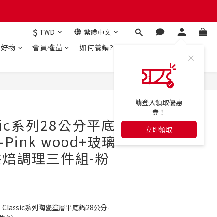
$
TWD
繁體中文
房好物
會員權益
如何養鍋?
立即購買
請登入領取優惠
券！
ssic系列28公分平底
立即領取
Pink wood+玻璃
焙調理三件組-粉