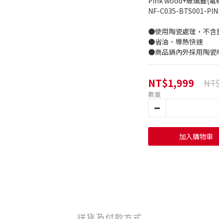
Pink wood+玻璃蓋(電
●使用陶瓷處理，不含
●省油、導熱快速
●商品鍋內外採用陶瓷
NT$1,999
NT$
數量
加入購物車
送貨及付款方式