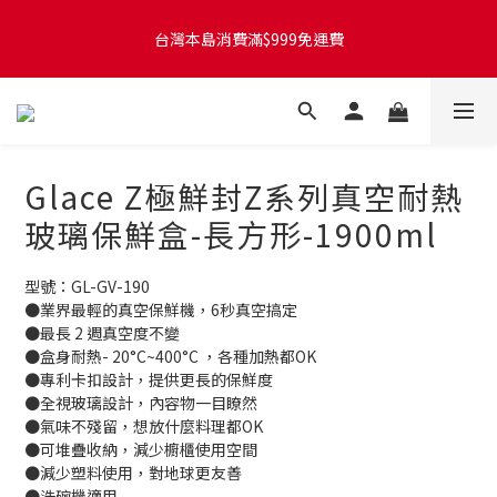
台灣本島消費滿$999免運費
台灣本島訂單將於付款完成後的下個工作天起，2~4個工作天完成
出貨
台灣本島訂單將於付款完成後的下個工作天起，2~4個工作天完成
出貨
Glace Z極鮮封Z系列真空耐熱
玻璃保鮮盒-長方形-1900ml
型號：GL-GV-190
●業界最輕的真空保鮮機，6秒真空搞定
●最長 2 週真空度不變
●盒身耐熱- 20°C~400°C ，各種加熱都OK
●專利卡扣設計，提供更長的保鮮度
●全視玻璃設計，內容物一目瞭然
●氣味不殘留，想放什麼料理都OK
●可堆疊收納，減少櫥櫃使用空間
●減少塑料使用，對地球更友善
●洗碗機適用