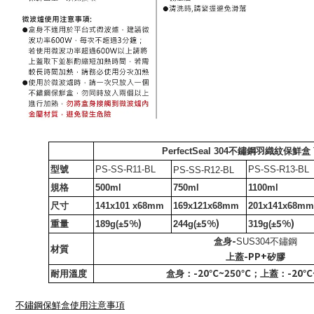
PerfectSeal
304不鏽鋼羽織紋
保鮮盒
型號
PS-SS-R11-BL
PS-SS-R13-BL
PS-SS-R12-BL
規格
500ml
750ml
1100ml
尺寸
141x101 x68mm
169x121x68mm
201x141x68mm
5%)
5%)
5%)
重量
189g(
±
244g(
±
319g(
±
-
盒身
SUS304
不鏽鋼
材質
-PP+
上蓋
矽膠
-20
C~250
C
-20
C
耐用溫度
盒身：
°
°
；上蓋：
°
不鏽鋼保鮮盒使用注意事項