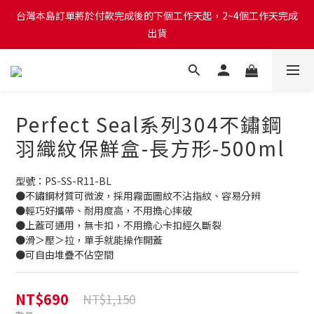
台灣本島訂單將於付款完成後的下個工作天起，2~4個工作天完成
台灣本島訂單將於付款完成後的下個工作天起，2~4個工作天完成
出貨
出貨
台灣本島消費滿$999免運費
台灣本島訂單將於付款完成後的下個工作天起，2~4個工作天完成
Perfect Seal系列304不鏽鋼
出貨
羽織紋保鮮盒-長方形-500ml
型號：PS-SS-R11-BL 
●不鏽鋼材質可微波，採用霧面圖紋不沾指紋、容易分辨
●輕巧好攜帶、耐用度高，不用擔心摔破
●上蓋可通用，無卡扣，不用擔心卡扣經久斷裂
●滑＞壓＞拉，單手就能操作開蓋
●可自由堆疊不佔空間
NT$690
NT$1,150