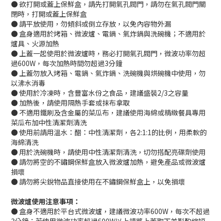
● 欲打開或蓋上保鮮盒，請先打開氣孔閥門，請勿在氣孔閥門關
閉時，打開或蓋上保鮮盒
● 請平放使用，勿傾斜或倒立存放，以免內容物外漏
● 盒身適用於烤箱、微波爐、電鍋、氣炸鍋與洗碗機；不適用於
爐具、火源加熱
● 上蓋一起使用於微波爐時，務必打開氣孔閥門，微波功率勿超
過600W，每次加熱時間勿超過3分鐘
● 上蓋勿放入烤箱、電鍋、氣炸鍋、洗碗機與烘碗機中使用，勿
以沸水消毒
● 使用於冷凍時，含豐富水份之食品，建議盛裝2/3之容量
● 加熱後，請使用隔熱手套或抹布拿取
● 不適用鐵刷及含金屬的菜瓜布，建議使用海綿或精緻餐具專用
菜瓜布加中性清潔劑清洗
● 使用前請用溫水：醋：中性清潔劑，各2:1:1的比例，用柔軟的
海綿清洗
● 用於洗碗機時，請使用中性清潔劑清洗，切勿搭配亮碟劑使用
● 請勿將空的不鏽鋼保鮮盒放入微波爐加熱，避免產品或微波爐
損壞
● 請勿將尖銳物品直接使用在不鏽鋼保鮮盒上，以免損壞
微波爐使用注意事項：
立即購買
● 盒身不適用於平台式微波爐，建議微波功率600W，每次不超過