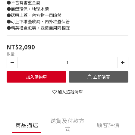
●不含有害重金屬
●無塑環保，地球永續
●透明上蓋，內容物一目瞭然
●可上下堆疊收納、內外堆疊保管
●精美禮盒包裝，送禮自用兩相宜
NT$2,090
數量
加入購物車
立即購買
加入追蹤清單
送貨及付款方
商品描述
顧客評價
式