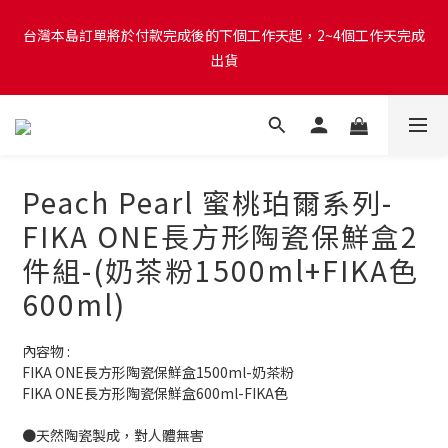
【重要公告｜政府演習期間服務提醒】8/10、8/13 14:30–15:00政
台灣本島訂單將於付款完成後的下個工作天起，2~4個工作天完成
府演習期間，部分地區行動網路可能降速，官網操作可能受到影
出貨
響，建議避開期間進行下單等操作，造成不便敬請見諒。
台灣本島消費滿$999免運費
Peach Pearl 蜜桃珀爾系列-
【重要公告｜政府演習期間服務提醒】8/10、8/13 14:30–15:00政
FIKA ONE長方形陶瓷保鮮盒2
府演習期間，部分地區行動網路可能降速，官網操作可能受到影
件組-(奶茶粉1500ml+FIKA色
響，建議避開期間進行下單等操作，造成不便敬請見諒。
600ml)
內容物 : 
FIKA ONE長方形陶瓷保鮮盒1500ml-奶茶粉
FIKA ONE長方形陶瓷保鮮盒600ml-FIKA色
●天然陶瓷製成，對人體無害