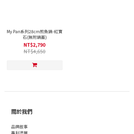
My Pan系列28cm煎魚鍋-紅寶
石(無附鍋蓋)
NT$2,790
NT$4,650
關於我們
品牌故事
專利塗層