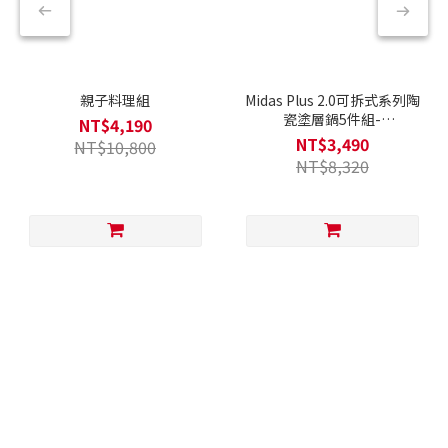
親子料理組
Midas Plus 2.0可拆式系列陶
瓷塗層鍋5件組-
NT$4,190
Chouchou(Q導全覆底/IH爐
NT$3,490
NT$10,800
可用，不挑爐具)
NT$8,320