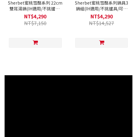
Sherbet蜜桃雪酪系列 22cm
Sherbet蜜桃雪酪系列鍋具3
雙耳湯鍋(IH適用/不挑爐具/
鍋組(IH適用/不挑爐具/可直
可直火)
火)
NT$4,290
NT$4,290
NT$7,150
NT$14,527