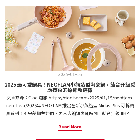
2025-01-16
2025 最可愛鍋具！NEOFLAM小熊造型陶瓷鍋，結合升級感
應技術的療癒新選擇
文章來源：Ciao 潮旅 https://ciaotw.com/2025/01/15/neoflam-
neo-bear/2025年NEOFLAM 推出全新小熊造型 Midas Plus 可拆鍋
具系列！不只萌翻主婦們，更大大縮短烹飪時間，結合升級 IIHP 感
應技術，提升熱效率與導熱效果，同時採用天然陶瓷塗層，健康又
Read More
環保。想像一下，在廚房裡不僅能煮出美味料理，還能感受到療癒
的設計與便利的科技，輕鬆優雅地完成每一餐！本文分享 NEOFLAM