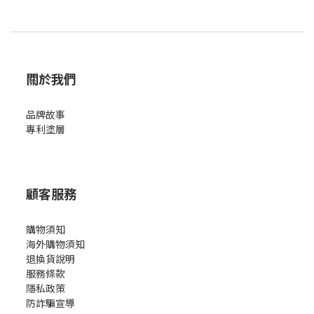
的領導品牌，NEOFLAM 始終堅持創新、健康與永續的品牌理念。他
們不僅專注於研發無毒鍋具，更致力於減少塑膠使用，選用環保材
料，降低生產對環境的影響。從產品功能到設計美感，每一個細節
都展現了對品質的堅持，讓每個家庭都能在廚房中找到幸福感。
關於我們
Midas Plus 陶瓷塗層鍋5件組-妞妞熊
品牌故事
專利塗層
顧客服務
購物須知
海外購物須知
退換貨說明
服務條款
隱私政策
防詐騙宣導