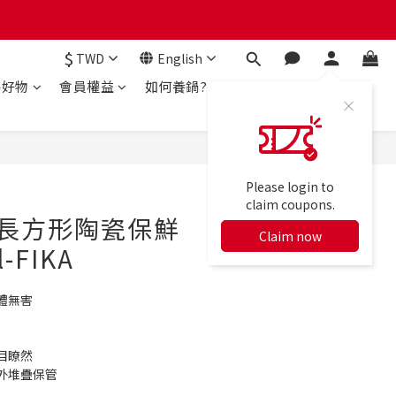
$
TWD
English
房好物
會員權益
如何養鍋?
BUY NOW
Please login to
claim coupons.
NE長方形陶瓷保鮮
Claim now
-FIKA
體無害
目瞭然
外堆疊保管