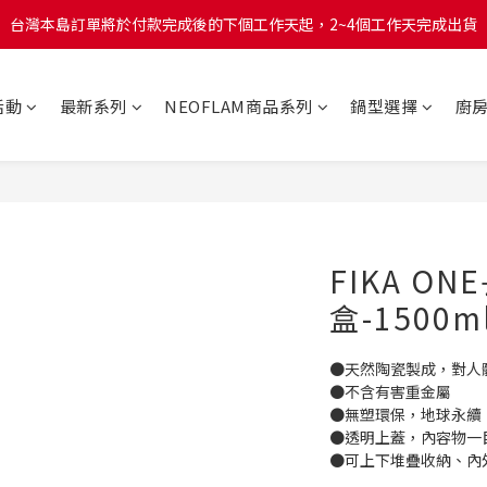
台灣本島訂單將於付款完成後的下個工作天起，2~4個工作天完成出貨
台灣本島訂單將於付款完成後的下個工作天起，2~4個工作天完成出貨
台灣本島消費滿$999免運費
活動
最新系列
NEOFLAM商品系列
鍋型選擇
廚
台灣本島訂單將於付款完成後的下個工作天起，2~4個工作天完成出貨
FIKA O
盒-1500ml
●天然陶瓷製成，對人
●不含有害重金屬
●無塑環保，地球永續
●透明上蓋，內容物一
●可上下堆疊收納、內