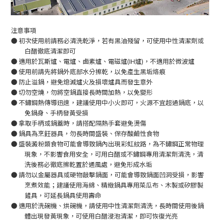
注意事項
●
初次使用前請務必清洗乾淨，若有黑油殘留，可使用中性清潔劑或
白醋徹底清潔即可
●
適用於瓦斯爐、電爐、鹵素爐、電磁爐
(IH
爐
)
，不適用於微波爐
●
使用前請先將鍋外底部水分擦乾，以免產生黑垢烙痕
●
防止溢鍋，避免熄滅爐火及損壞爐具而發生意外
●
切勿空燒，勿將空鍋直接長時間加熱，以免變形
●
不鏽鋼熱傳導迅速，建議使用中小火即可，火源不宜超過鍋底，以
免鍋身、手柄發黃受損
●
拿取手柄或鍋蓋時，請搭配隔熱手套避免燙傷
●
鍋具為烹飪器具，勿長時間盛裝、保存酸鹼性食物
●
盛裝澱粉類食物可能會導致鍋內出現彩虹紋路，為不鏽鋼正常物理
現象，不影響食用安全，可用白醋或不鏽鋼專用清潔劑清洗，清
洗後務必徹底擦乾置於通風處，避免形成水垢
●
請勿以金屬器具或硬物敲擊鍋面，可能會導致鍋面凹洞受損，影響
烹煮效能；建議使用海綿、精緻鍋具專用菜瓜布、木製或矽膠製
鏟具，可延長鍋具使用壽命
●
適用於洗碗機、烘碗機，請使用中性清潔劑清洗，長時間使用後鍋
體出現發黃現象，可使用白醋浸泡清潔，即可恢復光亮