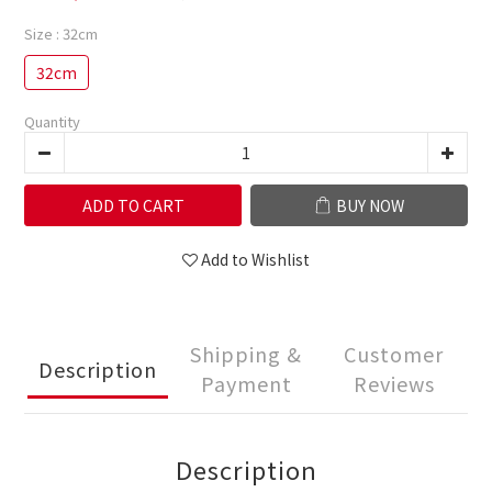
Size
: 32cm
32cm
Quantity
ADD TO CART
BUY NOW
Add to Wishlist
Shipping &
Customer
Description
Payment
Reviews
Description