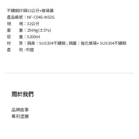
不鏽鋼炒鍋32公分+玻璃蓋
產品編號：NF-C046-W32G
規 格：32公分
重 量：2564g(±5%)
容 量：5200ml
材 質：鍋身：SUS304不鏽鋼 ; 鍋蓋：強化玻璃+ SUS304不鏽鋼
產
地 : 中國
關於我們
品牌故事
專利塗層