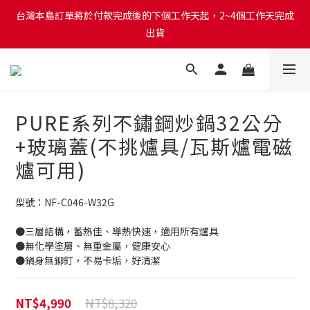
台灣本島訂單將於付款完成後的下個工作天起，2~4個工作天完成
台灣本島訂單將於付款完成後的下個工作天起，2~4個工作天完成
出貨
出貨
台灣本島消費滿$999免運費
台灣本島訂單將於付款完成後的下個工作天起，2~4個工作天完成
PURE系列不鏽鋼炒鍋32公分
出貨
+玻璃蓋(不挑爐具/瓦斯爐電磁
爐可用)
型號：NF-C046-W32G
●三層結構，蓄熱佳、導熱快速，適用所有爐具 
●無化學塗層、無重金屬，健康安心
●鍋身無鉚釘，不易卡垢，好清潔
NT$8,320
NT$4,990