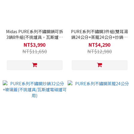
Midas PURE系列不鏽鋼鍋可拆
PURE系列不鏽鋼3件組(雙耳湯
3鍋8件組(不挑爐具，瓦斯爐、
鍋24公分+蒸籠24公分+炒鍋32
電磁爐、IH爐等都可使用)
公分)(不挑爐具/瓦斯爐電磁爐
NT$3,990
NT$4,290
可用)
NT$11,650
NT$12,980