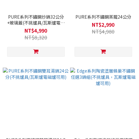
PURE系列不鏽鋼炒鍋32公分
PURE系列不鏽鋼蒸籠24公分
+玻璃蓋(不挑爐具/瓦斯爐電磁
NT$2,990
爐可用)
NT$4,990
NT$4,980
NT$8,320