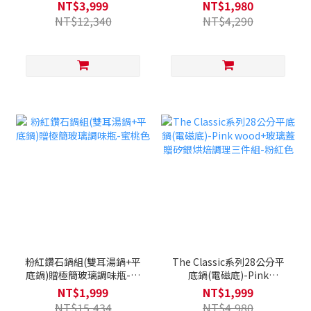
挑爐具，瓦斯爐電磁爐可用)
(電磁底)
NT$3,999
NT$1,980
贈矽膠廚具組+通用鍋蓋
NT$12,340
NT$4,290
+FIKA ONE保鮮盒組
粉紅鑽石鍋組(雙耳湯鍋+平
The Classic系列28公分平
底鍋)贈極簡玻璃調味瓶-蜜
底鍋(電磁底)-Pink
桃色
wood+玻璃蓋贈矽銀烘焙調
NT$1,999
NT$1,999
理三件組-粉紅色
NT$15,434
NT$4,980