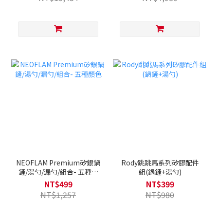
NEOFLAM Premium矽銀鍋
Rody跳跳馬系列矽膠配件
鏟/湯勺/漏勺/組合- 五種顏
組(鍋鏟+湯勺)
色
NT$499
NT$399
NT$1,257
NT$980