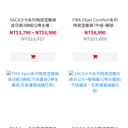
SACA沙卡系列陶瓷塗層鍋
FIKA Objet Comfort系列
具任選3鍋組(Q導全覆底/
陶瓷塗層鍋7件組-珊瑚橘
不挑爐具，瓦斯爐電磁爐
(噴砂全覆底，不挑爐具)
NT$3,790 ~ NT$3,990
NT$4,990
可用)
NT$12,727
NT$11,650