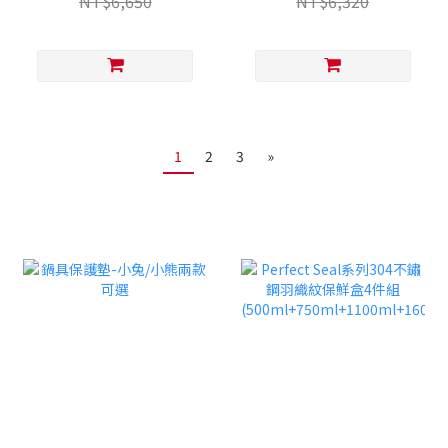
NT$6,650
NT$6,320
1
2
3
»