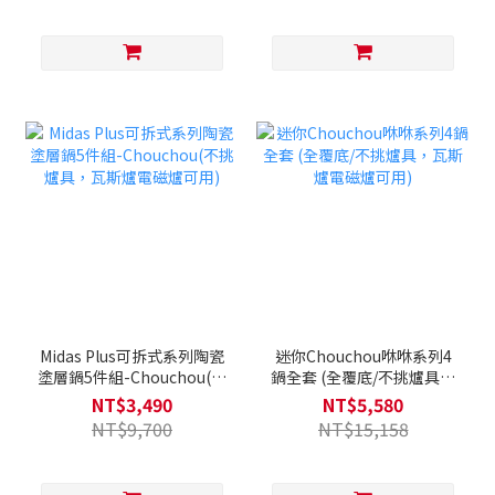
Midas Plus可拆式系列陶瓷
迷你Chouchou咻咻系列4
塗層鍋5件組-Chouchou(不
鍋全套 (全覆底/不挑爐具，
挑爐具，瓦斯爐電磁爐可用)
瓦斯爐電磁爐可用)
NT$3,490
NT$5,580
NT$9,700
NT$15,158