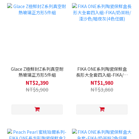
Glace Z極鮮封Z系列真空耐
FIKA ONE系列陶瓷保鮮盒
熱玻璃正方形5件組
長形大全套四入組-FIKA/奶
茶粉/淺沙色/暗夜灰(4色任
NT$2,390
NT$1,980
選)
NT$5,900
NT$3,860