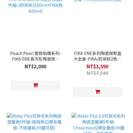
Peach Pearl 蜜桃珀爾系列-
FIKA ONE系列陶瓷保鮮盒
FIKA ONE長方形陶瓷保鮮
大全套-FIKA/奶茶粉2色任
盒2件組-(奶茶粉
選
NT$2,090
NT$3,590
1500ml+FIKA色600ml)
NT$7,540