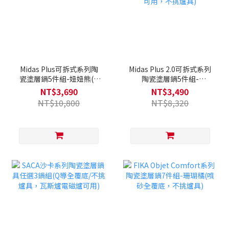
Midas Plus可拆式系列陶
Midas Plus 2.0可拆式系列
瓷塗層鍋5件組-妞妞熊(Q
陶瓷塗層鍋5件組-
導全覆底-不挑爐具/IH爐
Chouchou(Q導全覆底/IH
NT$3,690
NT$3,490
可用)
爐可用，不挑爐具)
NT$10,800
NT$8,320