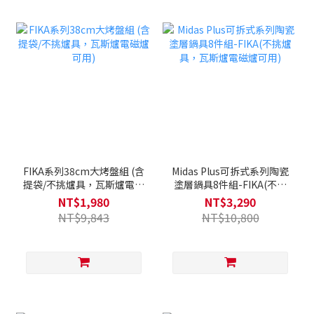
FIKA系列38cm大烤盤組 (含
Midas Plus可拆式系列陶瓷
提袋/不挑爐具，瓦斯爐電磁
塗層鍋具8件組-FIKA(不挑
爐可用)
爐具，瓦斯爐電磁爐可用)
NT$1,980
NT$3,290
NT$9,843
NT$10,800