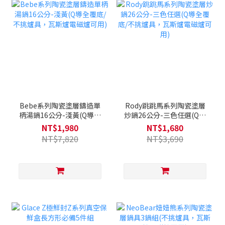
Bebe系列陶瓷塗層鑄造單
Rody跳跳馬系列陶瓷塗層
柄湯鍋16公分-淺黃(Q導全
炒鍋26公分-三色任選(Q導
覆底/不挑爐具，瓦斯爐電磁
全覆底/不挑爐具，瓦斯爐電
NT$1,980
NT$1,680
爐可用)
磁爐可用)
NT$7,820
NT$3,690