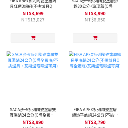
FIKA Apex系列陶瓷塗層鍋
SACA沙卡系列陶瓷塗層炒
具任選3鍋組(不挑爐具Q導
鍋30公分+玻璃蓋(Q導全
全覆底/瓦斯爐電磁爐可用)
覆底/不挑爐具，瓦斯爐電
NT$3,699
NT$3,990
磁爐可用)
NT$13,027
NT$6,650
SACA沙卡系列陶瓷塗層雙
FIKA APEX系列陶瓷塗層
耳湯鍋24公分(Q導全覆底/
鑄造平底鍋24公分(不挑爐
不挑爐具，瓦斯爐電磁爐
具Q導全覆底/瓦斯爐電磁
NT$3,990
NT$3,790
可用)
爐可用)