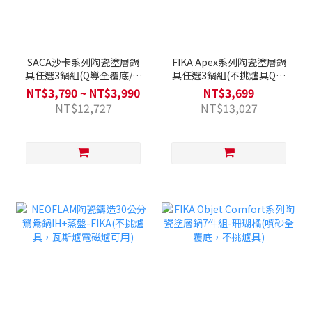
SACA沙卡系列陶瓷塗層鍋
FIKA Apex系列陶瓷塗層鍋
具任選3鍋組(Q導全覆底/不
具任選3鍋組(不挑爐具Q導
挑爐具，瓦斯爐電磁爐可用)
全覆底/瓦斯爐電磁爐可用)
NT$3,790 ~ NT$3,990
NT$3,699
NT$12,727
NT$13,027