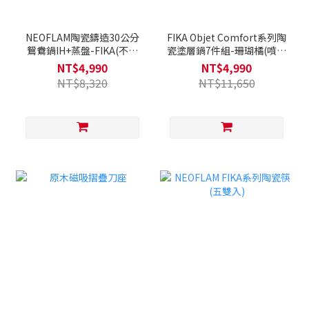
NEOFLAM陶瓷鑄造30公分
FIKA Objet Comfort系列陶
鴛鴦鍋IH+蒸盤-FIKA(不挑
瓷塗層鍋7件組-珊瑚橘(噴砂
爐具，瓦斯爐電磁爐可用)
全覆底，不挑爐具)
NT$4,990
NT$4,990
NT$8,320
NT$11,650