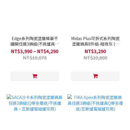
Edge系列陶瓷塗層蜂巢不
Midas Plus可拆式系列陶瓷
鏽鋼任選3鍋組(不挑爐具，
塗層鍋具8件組-暗夜灰 (不
瓦斯爐電磁爐可用)
挑爐具，瓦斯爐電磁爐可用)
NT$3,990 ~ NT$4,290
NT$3,290
NT$10,078
NT$10,800