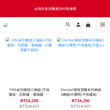
台灣本島訂單將於付款完成後的下個工作天起，2~4個工作天完成
台灣本島消費滿$999免運費
出貨
台灣本島訂單將於付款完成後的下個工作天起，2~4個工作天完成
出貨
FIKA系列鑄造三鍋組 (不挑
Sherbet蜜桃雪酪系列鍋具
爐具，瓦斯爐、電磁爐、IH
3鍋組(IH適用/不挑爐具/可
爐等都可使用)
直火)
NT$4,299
NT$4,290
NT$18,627
NT$14,527