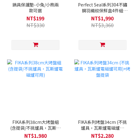
鍋具保護墊-小兔/小熊兩
Perfect Seal系列304不鏽
款可選
鋼羽織紋保鮮盒4件組
(500ml+750ml+1100ml+1600
NT$199
NT$1,990
NT$330
NT$3,360
FIKA系列38cm大烤盤組
FIKA系列烤盤34cm (不挑
(含提袋/不挑爐具，瓦斯爐
爐具，瓦斯爐電磁爐可
電磁爐可用)
用)+烤盤提袋
NT$1,980
NT$2,280