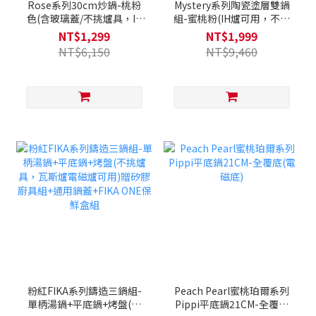
Rose系列30cm炒鍋-桃粉
Mystery系列陶瓷塗層雙鍋
色(含玻璃蓋/不挑爐具，IH
組-蜜桃粉(IH爐可用，不挑
爐適用)
爐具)
NT$1,299
NT$1,999
NT$6,150
NT$9,460
粉紅FIKA系列鑄造三鍋組-
Peach Pearl蜜桃珀爾系列
單柄湯鍋+平底鍋+烤盤(不
Pippi平底鍋21CM-全覆底