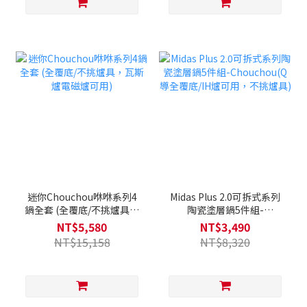
迷你Chouchou咻咻系列4
Midas Plus 2.0可拆式系列
鍋全套 (全覆底/不挑爐具，
陶瓷塗層鍋5件組-
瓦斯爐電磁爐可用)
Chouchou(Q導全覆底/IH爐
NT$5,580
NT$3,490
可用，不挑爐具)
NT$15,158
NT$8,320