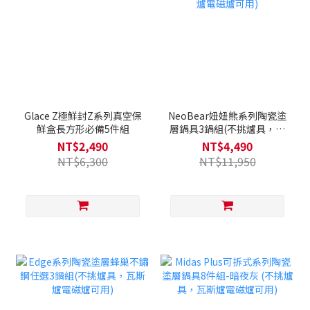
Glace Z極鮮封Z系列真空保
NeoBear妞妞熊系列陶瓷塗
鮮盒長方形必備5件組
層鍋具3鍋組(不挑爐具，瓦
斯爐電磁爐可用)
NT$2,490
NT$4,490
NT$6,300
NT$11,950