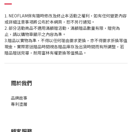
1. NEOFLAM保有隨時修改及終止本活動之權利，如有任何變更內容
或詳細注意事項將公布於本網頁，恕不另行通知。
2. 部分活動商品不適用滿額贈活動，滿額贈品數量有限，贈完為
止，請以購物車顯示之內容為準。
3.贈品以實物為準，不得以任何理由要求更換，亦不得要求折換等值
現金。實際寄送贈品時間視各贈品庫存及出貨時間而有所調整，若
贈品贈送完畢，耐用富林有權更換等值獎品。
關於我們
品牌故事
專利塗層
顧客服務