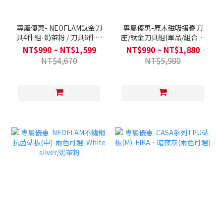
專屬優惠- NEOFLAM鈦金刀
專屬優惠-原木磁吸摺疊刀
具4件組-奶茶粉 / 刀具6件組
座/鈦金刀具組(單品/組合任
(兩色可選) +BIJU砧板2入組
選)
NT$990 ~ NT$1,599
NT$990 ~ NT$1,880
合
NT$4,670
NT$5,980