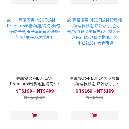
專屬優惠-NEOFLAM
專屬優惠-NEOFLAM 矽膠韓
Premium矽膠鍋鏟/湯勺/漏
式調理長筷匙32公分-六色
勺-多款任選/玉子燒鍋鏟/矽
可選/矽膠食物調理夾(大)28
NT$199 ~ NT$499
NT$169 ~ NT$199
銀飯勺/迷你系列矽銀油刷
公分-六色可選/矽膠食物調
NT$2,094
NT$419
理夾(小)22公分-六色可選