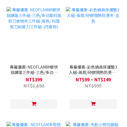
專屬優惠-NEOFLAM矽銀烘
專屬優惠-彩色鍋具保護墊3
焙調理三件組-三色/多功能
入組-兩款/矽膠隔熱防燙夾-
料理剪刀食物夾三件組-兩
五色
NT$399
NT$99 ~ NT$149
色/ 料理剪刀削皮刀三件組-
NT$1,650
NT$999
(丹麥粉)