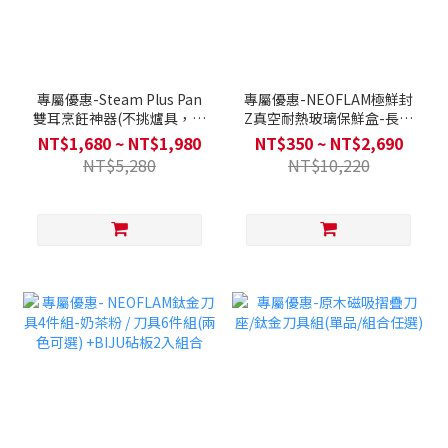
專屬優惠-Steam Plus Pan
專屬優惠-NEOFLAM極鮮封
雙耳烹飪神器(不挑爐具，瓦
Z真空耐熱玻璃保鮮盒-長方
斯爐電磁爐可用)&單柄烹飪
形/正方形(多種容量組合可
NT$1,680 ~ NT$1,980
NT$350 ~ NT$2,690
神器(僅適用瓦斯爐) 送烘焙
選)
NT$5,280
NT$10,220
三件組+防燙夾