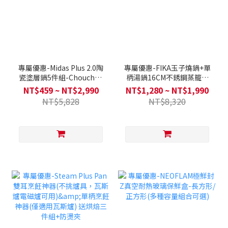
專屬優惠-Midas Plus 2.0陶
專屬優惠-FIKA玉子燒鍋+單
瓷塗層鍋5件組-Chouchou
柄湯鍋16CM不銹鋼蒸籠單
多款可選(Q導全覆底/IH爐
鍋任選/雙鍋組(送矽銀玉子
NT$459 ~ NT$2,990
NT$1,280 ~ NT$1,990
可用，不挑爐具)
燒鍋鏟25公分-FIKA)
NT$5,828
NT$8,320