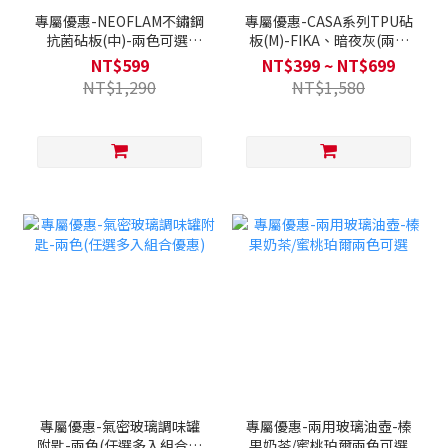
專屬優惠-NEOFLAM不鏽鋼
專屬優惠-CASA系列TPU砧
抗菌砧板(中)-兩色可選-
板(M)-FIKA、暗夜灰(兩色
White silver/奶茶粉
可選)
NT$599
NT$399 ~ NT$699
NT$1,290
NT$1,580
專屬優惠-氣密玻璃調味罐
專屬優惠-兩用玻璃油壺-榛
附匙-兩色(任選多入組合優
果奶茶/蜜桃珀爾兩色可選