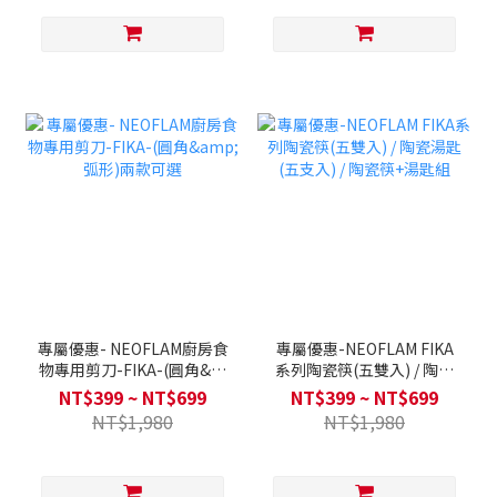
專屬優惠- NEOFLAM廚房食
專屬優惠-NEOFLAM FIKA
物專用剪刀-FIKA-(圓角&弧
系列陶瓷筷(五雙入) / 陶瓷
形)兩款可選
湯匙(五支入) / 陶瓷筷+湯匙
NT$399 ~ NT$699
NT$399 ~ NT$699
組
NT$1,980
NT$1,980