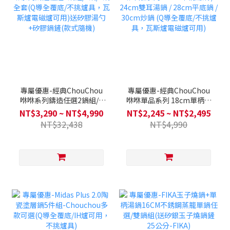
專屬優惠-經典ChouChou
專屬優惠-經典ChouChou
咻咻系列鑄造任選2鍋組/3
咻咻單品系列 18cm單柄湯
鍋/4鍋全套(Q導全覆底/不挑
鍋 / 24cm雙耳湯鍋 / 28cm
NT$3,290 ~ NT$4,990
NT$2,245 ~ NT$2,495
爐具，瓦斯爐電磁爐可用)送
平底鍋 / 30cm炒鍋 (Q導全
NT$32,438
NT$4,990
矽膠湯勺+矽膠鍋鏟(款式隨
覆底/不挑爐具，瓦斯爐電磁
機)
爐可用)