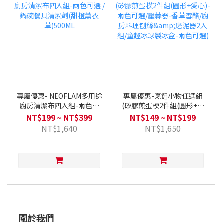
專屬優惠- NEOFLAM多用途
專屬優惠-烹飪小物任選組
廚房清潔布四入組-兩色可
(矽膠煎蛋模2件組(圓形+愛
選 / 鍋碗餐具清潔劑(甜橙薰
心)-兩色可選/壓蒜器-香草
NT$199 ~ NT$399
NT$149 ~ NT$199
衣草)500ML
雪酪/廚房料理刨絲&磨泥器
NT$1,640
NT$1,650
2入組/童趣冰球製冰盒-兩色
可選)
關於我們