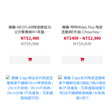
團購-NEOFLAM陶瓷鑄造30
團購-咻咻Midas Plus 陶瓷
公分鴛鴦鍋IH+蒸盤-
塗層鍋5件組-Chouchou(Q
FIKA(不挑爐具，瓦斯爐電
導全覆底/IH爐可用，不挑爐
NT$2,490
NT$459 ~ NT$2,990
磁爐可用) 送矽銀鍋鏟/湯勺/
具)送矽膠湯勺+矽膠鍋鏟(款
NT$5,980
NT$5,828
漏勺-顏色隨機
式隨機)