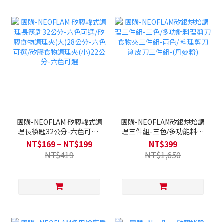
團購-NEOFLAM 矽膠韓式調
團購-NEOFLAM矽銀烘焙調
理長筷匙32公分-六色可選/
理三件組-三色/多功能料理
矽膠食物調理夾(大)28公分-
剪刀食物夾三件組-兩色/ 料
NT$169 ~ NT$199
NT$399
六色可選/矽膠食物調理夾
理剪刀削皮刀三件組-(丹麥
NT$419
NT$1,650
(小)22公分-六色可選
粉)