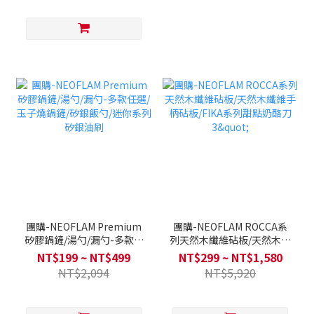
團購-NEOFLAM Premium
團購-NEOFLAM ROCCA系
矽膠鍋鏟/湯勺/漏勺-多款任
列天然木纖維砧板/天然木纖
選/玉子燒鍋鏟/矽銀飯勺/迷
維手柄砧板/FIKA系列甜點
NT$199 ~ NT$499
NT$299 ~ NT$1,580
你系列矽銀油刷
奶酪刀3"
NT$2,094
NT$5,920