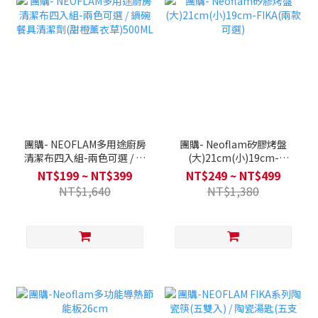
團購- NEOFLAM多用途廚房
團購- Neoflam矽膠烤盤
清潔布四入組-兩色可選 / 鍋
(大)21cm(小)19cm-
碗餐具清潔劑(甜橙薰衣
FIKA(兩款可選)
NT$199 ~ NT$399
NT$249 ~ NT$499
草)500ML
NT$1,640
NT$1,380