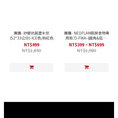
團購- 矽銀抗菌瀝水架
團購- NEOFLAM廚房食物專
(52*33公分)-ICE色/粉紅色
用剪刀-FIKA-(圓角&弧形)
兩款可選
NT$499
NT$399 ~ NT$699
NT$1,650
NT$1,980