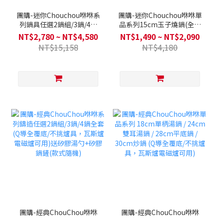
團購-迷你Chouchou咻咻系
團購-迷你Chouchou咻咻單
列鍋具任選2鍋組/3鍋/4鍋
品系列15cm玉子燒鍋(全覆
全套 (全覆底/不挑爐具，瓦
底)/20cm雙耳湯鍋(全覆
NT$2,780 ~ NT$4,580
NT$1,490 ~ NT$2,090
斯爐電磁爐可用)送矽膠湯勺
底)/ 24cm平底鍋(全覆底)/
NT$15,158
NT$4,180
+矽膠鍋鏟(款式隨機)
24cm炒鍋(全覆底) 單入 (不
挑爐具，瓦斯爐電磁爐可用)
團購-經典ChouChou咻咻
團購-經典ChouChou咻咻