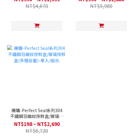
NT$4,670
NT$5,980
團購-Perfect Seal系列304
不鏽鋼羽織紋保鮮盒/玻璃保
鮮盒(多種容量)-單入/組合.
NT$198 ~ NT$2,690
NT$6,720