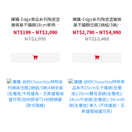
團購-Edge單品系列陶瓷塗
團購-Edge系列陶瓷塗層蜂
層蜂巢不鏽鋼18cm單柄湯
巢不鏽鋼任選2鍋組/3鍋/4
鍋 / 24cm平底鍋 / 28cm平
鍋全套(不挑爐具，瓦斯爐電
NT$199 ~ NT$2,090
NT$2,790 ~ NT$4,990
底鍋 / 28cm炒鍋 (不挑爐
磁爐可用)送不鏽鋼玻璃鍋蓋
NT$2,990
NT$12,468
具，瓦斯爐電磁爐可用)
+木製鍋鏟+湯勺