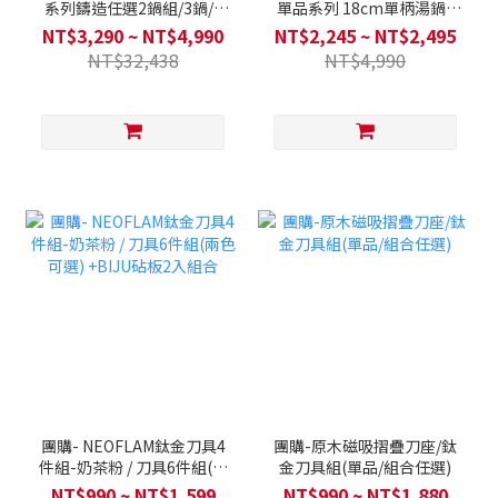
系列鑄造任選2鍋組/3鍋/4
單品系列 18cm單柄湯鍋 /
鍋全套(Q導全覆底/不挑爐
24cm雙耳湯鍋 / 28cm平底
NT$3,290 ~ NT$4,990
NT$2,245 ~ NT$2,495
具，瓦斯爐電磁爐可用)送矽
鍋 / 30cm炒鍋 (Q導全覆底/
NT$32,438
NT$4,990
膠湯勺+矽膠鍋鏟(款式隨機)
不挑爐具，瓦斯爐電磁爐可
用)
團購- NEOFLAM鈦金刀具4
團購-原木磁吸摺疊刀座/鈦
件組-奶茶粉 / 刀具6件組(兩
金刀具組(單品/組合任選)
色可選) +BIJU砧板2入組合
NT$990 ~ NT$1,599
NT$990 ~ NT$1,880