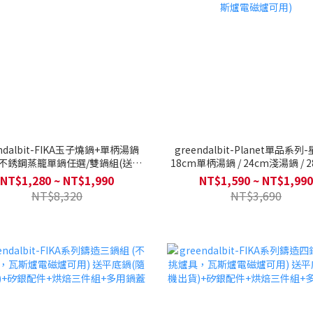
endalbit-FIKA玉子燒鍋+單柄湯鍋
greendalbit-Planet單品系列
M不銹鋼蒸籠單鍋任選/雙鍋組(送矽
18cm單柄湯鍋 / 24cm淺湯鍋 / 
銀玉子燒鍋鏟25公分-FIKA)
底鍋 / 28cm炒鍋 (電磁底/不挑
NT$1,280 ~ NT$1,990
NT$1,590 ~ NT$1,990
斯爐電磁爐可用)
NT$8,320
NT$3,690