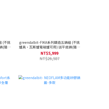
組 (不挑
greendalbit-FIKA系列鑄造五鍋組 (不挑
鍋(隨機
爐具，瓦斯爐電磁爐可用) 送平底鍋(隨機
多用鍋蓋
出貨)+矽銀配件+烘焙三件組+多用鍋蓋
NT$5,999
NT$26,587