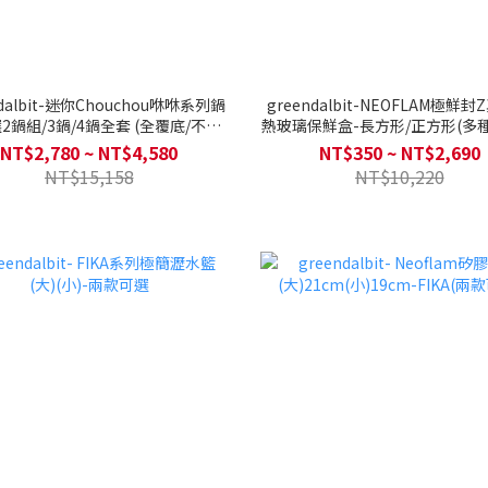
ndalbit-迷你Chouchou咻咻系列鍋
greendalbit-NEOFLAM極鮮
2鍋組/3鍋/4鍋全套 (全覆底/不挑
熱玻璃保鮮盒-長方形/正方形(多
瓦斯爐電磁爐可用)送矽膠湯勺+矽
合可選)
NT$2,780 ~ NT$4,580
NT$350 ~ NT$2,690
膠鍋鏟(款式隨機)
NT$15,158
NT$10,220