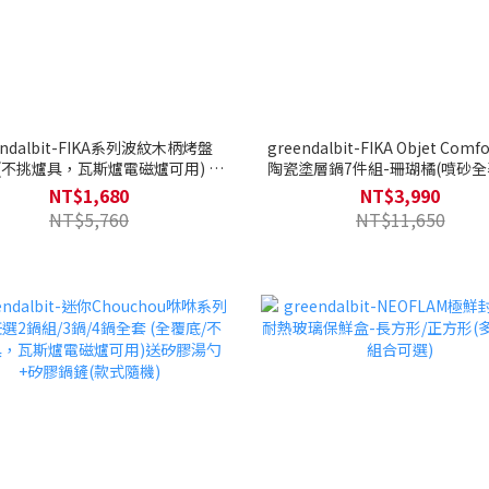
endalbit-FIKA系列波紋木柄烤盤
greendalbit-FIKA Objet Com
m(不挑爐具，瓦斯爐電磁爐可用) 贈
陶瓷塗層鍋7件組-珊瑚橘(噴砂
盤提袋+調理三件組+圓角剪刀
不挑爐具)
NT$1,680
NT$3,990
NT$5,760
NT$11,650