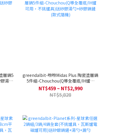
陶瓷塗層鍋5
greendalbit-咻咻Midas Plus 陶瓷塗層鍋
送矽膠湯勺
5件組-Chouchou(Q導全覆底/IH爐可
用，不挑爐具)送矽膠湯勺+矽膠鍋鏟(款
NT$459 ~ NT$2,990
式隨機)
NT$5,828