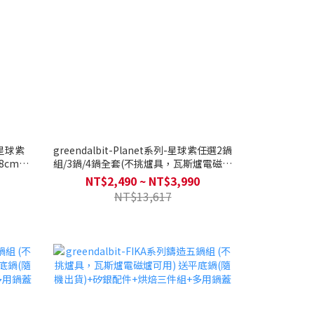
-星球紫
greendalbit-Planet系列-星球紫任選2鍋
28cm平
組/3鍋/4鍋全套(不挑爐具，瓦斯爐電磁爐
爐具，瓦
可用)送矽銀鍋鏟+湯勺+漏勺
NT$2,490 ~ NT$3,990
NT$13,617