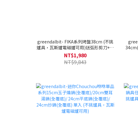
greendalbit- FIKA系列烤盤38cm (不挑
gre
爐具，瓦斯爐電磁爐可用)送弧形剪刀+烤
34c
盤提袋38cm+玉子燒鍋鏟25cm+矽膠防
烤
NT$1,980
燙夾+矽銀烘焙三件組
NT$9,843