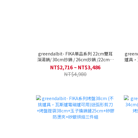
greendalbit- FIKA單品系列 22cm雙耳
gree
深湯鍋/ 30cm炒鍋 / 26cm炒鍋 /22cm雙
爐具，
耳湯鍋 / 18cm單柄湯鍋/ 28cm平底鍋/
出貨)
NT$2,716 ~ NT$3,486
28cm烤盤 單入(IH適用/不挑爐具/可直
NT$4,980
火)