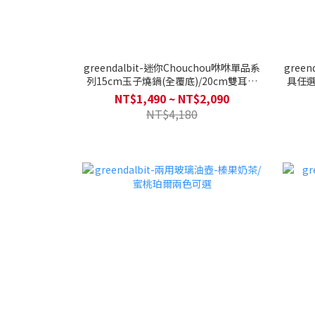
greendalbit-迷你Chouchou咻咻單品系
gree
列15cm玉子燒鍋(全覆底)/20cm雙耳湯
具任選
鍋(全覆底)/ 24cm平底鍋(全覆底)/ 24cm
爐具，
NT$1,490 ~ NT$2,090
炒鍋(全覆底) 單入 (不挑爐具，瓦斯爐電
NT$4,180
磁爐可用)