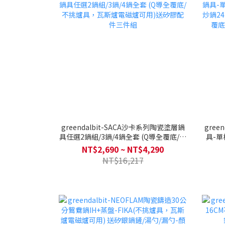
greendalbit-SACA沙卡系列陶瓷塗層鍋
gree
具任選2鍋組/3鍋/4鍋全套 (Q導全覆底/不
具-單
挑爐具，瓦斯爐電磁爐可用)送矽膠配件
炒鍋24
NT$2,690 ~ NT$4,290
三件組
覆底
NT$16,217