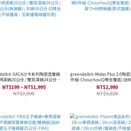
ndalbit-SACA沙卡系列陶瓷塗層鍋
greendalbit-Midas Plus 2.0
柄湯鍋20公分 / 雙耳湯鍋24公分 /
件組-Chouchou(Q導全覆底) 
公分(無鍋蓋) / 炒鍋30公分 (Q導全
+矽膠鍋鏟(款式隨機)
NT$199 ~ NT$1,995
NT$2,990
/不挑爐具，瓦斯爐電磁爐可用)
NT$3,990
NT$5,828