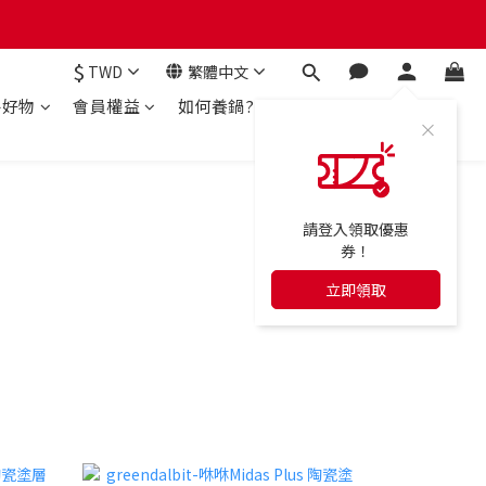
$
TWD
繁體中文
房好物
會員權益
如何養鍋?
請登入領取優惠
券！
立即領取