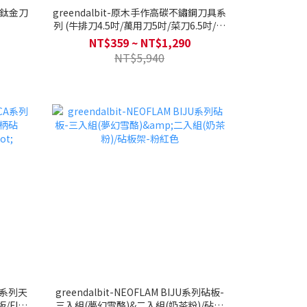
/鈦金刀
greendalbit-原木手作高碳不鏽鋼刀具系
列 (牛排刀4.5吋/萬用刀5吋/菜刀6.5吋/主
廚刀8吋/原木質感手作刀座)
NT$359 ~ NT$1,290
NT$5,940
CA系列天
greendalbit-NEOFLAM BIJU系列砧板-
FIKA
三入組(夢幻雪酪)&二入組(奶茶粉)/砧板