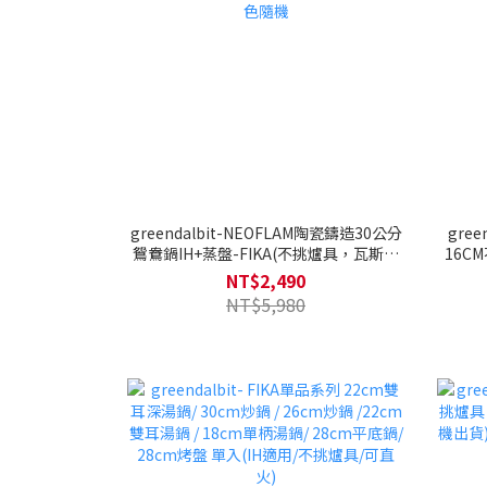
greendalbit-NEOFLAM陶瓷鑄造30公分
gre
鴛鴦鍋IH+蒸盤-FIKA(不挑爐具，瓦斯爐
16C
電磁爐可用) 送矽銀鍋鏟/湯勺/漏勺-顏色
NT$2,490
隨機
NT$5,980