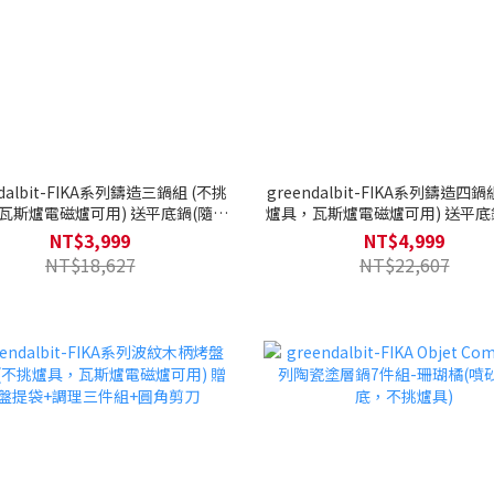
ndalbit-FIKA系列鑄造三鍋組 (不挑
greendalbit-FIKA系列鑄造四鍋
瓦斯爐電磁爐可用) 送平底鍋(隨機
爐具，瓦斯爐電磁爐可用) 送平底
+矽銀配件+烘焙三件組+多用鍋蓋
出貨)+矽銀配件+烘焙三件組+
NT$3,999
NT$4,999
NT$18,627
NT$22,607