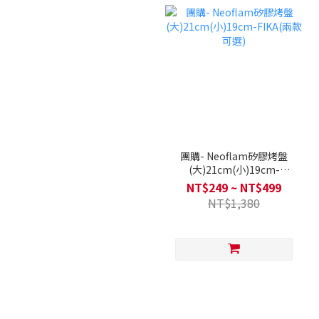
團購- Neoflam矽膠烤盤
(大)21cm(小)19cm-
FIKA(兩款可選)
NT$249 ~ NT$499
NT$1,380