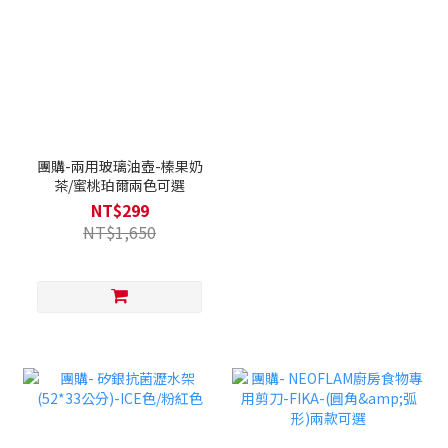
團購-兩用玻璃油壺-榛果奶
茶/蜜桃珀爾兩色可選
NT$299
NT$1,650