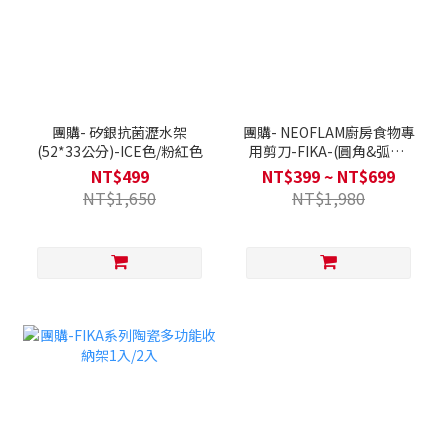
團購- 矽銀抗菌瀝水架
團購- NEOFLAM廚房食物專
(52*33公分)-ICE色/粉紅色
用剪刀-FIKA-(圓角&弧形)
兩款可選
NT$499
NT$399 ~ NT$699
NT$1,650
NT$1,980