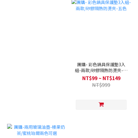
團購- 彩色鍋具保護墊3入
組-兩款/矽膠隔熱防燙夾-五
色
NT$99 ~ NT$149
NT$999