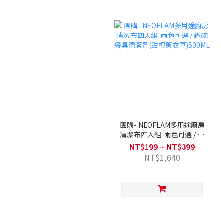
團購- NEOFLAM多用途廚房
清潔布四入組-兩色可選 / 鍋
碗餐具清潔劑(甜橙薰衣
NT$199 ~ NT$399
草)500ML
NT$1,640