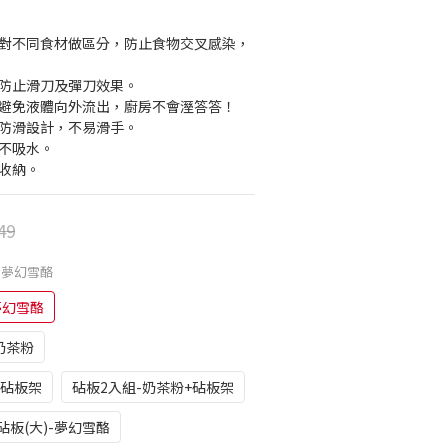
針對不同食材做區分，防止食物交叉感染，
，防止滑刀及彈刀效果。
，避免液體向外流出，廚房不會溼答答！
緣防滑設計，不易滑手。
隙不吸水。
掛收納。
49
)-夢幻雪酪
夢幻雪酪
-奶茶粉
+砧板架
砧板2入組-奶茶粉+砧板架
砧板(大)-夢幻雪酪