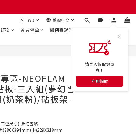
$
TWD
繁體中文
房好物
會員權益
如何養鍋?
立即購買
請登入領取優惠
券！
咪專區-NEOFLAM
立即領取
列砧板-三入組(夢幻雪
(奶茶粉)/砧板架-
大 三種尺寸)-夢幻雪酪
)280X394mm(中)229X318mm