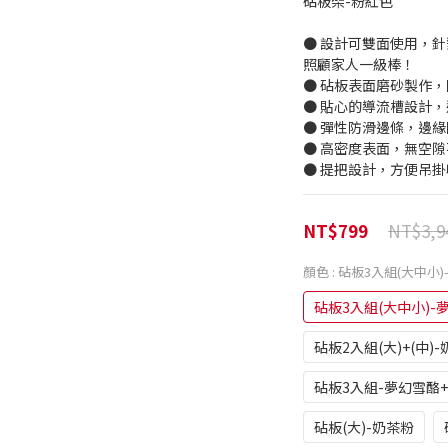
砧板架-粉紅色
● 設計可雙面使用，
照顧家人一級棒！
● 砧板表面磨砂製作
● 貼心的導流槽設計
● 彈性防滑邊條，邊
● 高密度表面，無空
● 提把設計，方便吊
NT$3,9
NT$799
顏色
: 砧板3入組(大中小
砧板3入組(大中小)-
砧板2入組(大)+(中)
砧板3入組-夢幻雪酪
砧板(大)-奶茶粉