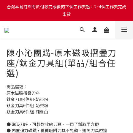
台灣本島訂單將於付款完成後的下個工作天起，2~4個工作天完成
台灣本島訂單將於付款完成後的下個工作天起，2~4個工作天完成
出貨
出貨
台灣本島消費滿$999免運費
台灣本島訂單將於付款完成後的下個工作天起，2~4個工作天完成
陳小沁團購-原木磁吸摺疊刀
出貨
座/鈦金刀具組(單品/組合任
選)
商品選項：
原木磁吸摺疊刀座
鈦金刀具4件組-奶茶粉
鈦金刀具6件組-奶茶粉
鈦金刀具6件組-純淨白
● 磁吸刀座，可輕鬆收納刀具，一目了然取用方便
● 內置強力磁鐵，穩穩吸附刀具不晃動、避免刀具碰撞 