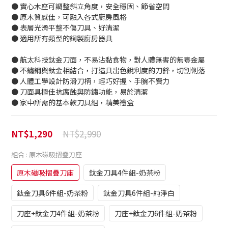
● 實心木座可調整斜立角度，安全穩固、節省空間
● 原木質感佳，可融入各式廚房風格
● 表層光滑平整不傷刀具、好清潔
● 適用所有類型的鋼製廚房器具
● 航太科技鈦金刀面，不易沾黏食物，對人體無害的無毒金屬
● 不鏽鋼與鈦金相結合，打造具出色銳利度的刀鋒，切割俐落
● 人體工學設計防滑刀柄，輕巧好握、手腕不費力
● 刀面具極佳抗腐蝕與防鏽功能，易於清潔
● 家中所需的基本款刀具組，精美禮盒
NT$2,990
NT$1,290
組合
: 原木磁吸摺疊刀座
原木磁吸摺疊刀座
鈦金刀具4件組-奶茶粉
鈦金刀具6件組-奶茶粉
鈦金刀具6件組-純淨白
刀座+鈦金刀4件組-奶茶粉
刀座+鈦金刀6件組-奶茶粉