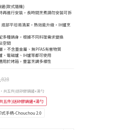
鍋鏟(款式隨機)
時再進行安裝，長時間烹煮請勿安裝可拆
，底部平坦易清潔，熱效能升級，IH爐烹
配多種鍋身，根據不同料理需求變換
佔空間
塗層，不含重金屬、無PFAS有害物質
爐、電磁爐、IH爐等都可使用
適用於烤箱，豐富烹調多樣性
,828
柄，共五件)送矽膠鍋鏟+湯勺
共五件)送矽膠鍋鏟+湯勺
卸式手柄-Chouchou 2.0