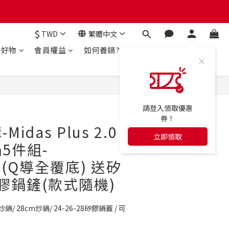
$
TWD
繁體中文
房好物
會員權益
如何養鍋?
立即購買
請登入領取優惠
券！
idas Plus 2.0
立即領取
5件組-
ou(Q導全覆底) 送矽
膠鍋鏟(款式隨機)
炒鍋/ 28cm炒鍋/ 24-26-28矽膠鍋蓋 / 可