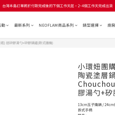
台灣本島訂單將於付款完成後的下個工作天起，2~4個工作天完成出貨
台灣本島訂單將於付款完成後的下個工作天起，2~4個工作天完成出貨
台灣本島消費滿$999免運費
活動
最新系列
NEOFLAM商品系列
鍋型選擇
廚
台灣本島訂單將於付款完成後的下個工作天起，2~4個工作天完成出貨
Q導全覆底) 送矽膠湯勺+矽膠鍋鏟(款式隨機)
小環妞團購-M
陶瓷塗層鍋
Chouch
膠湯勺+矽
13cm玉子燒鍋 / 24cm
拆式手柄