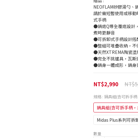
贈品 : 
NEOFLAM矽膠湯勺、
請於需短暫使用或移動
式手柄
●鍋底Q導全覆底設計
煮時更靜音
●可拆卸式手柄設計搭
●整組可堆疊收納，不
●天然XTREMA陶瓷
●完全不挑爐具，瓦斯
●鍋身一體成形，鍋身
NT$5
NT$2,990
規格
: 鍋具組(含可拆手
鍋具組(含可拆手柄，
Midas Plus系列可拆
數量