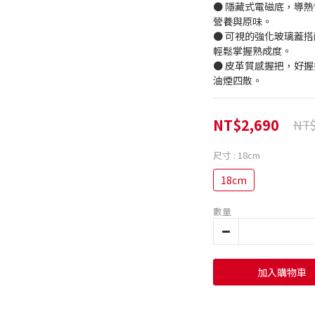
● 隱藏式電磁底，導
營養與原味。
● 可視的強化玻璃蓋
輕鬆掌握熟成度。
● 皮革質感握把，好
油煙四散。
NT$2,690
NT$
尺寸
: 18cm
18cm
數量
加入購物車