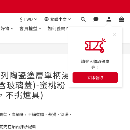
$
TWD
繁體中文
房好物
會員權益
如何養鍋?
立即購買
請登入領取優惠
券！
ry系列陶瓷塗層單柄湯
立即領取
(含玻璃蓋)-蜜桃粉
用，不挑爐具)
且均勻，高鍋身，不論煮麵、汆燙、煲湯、
湯前先在鍋內拌炒配料