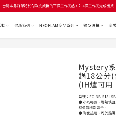
台灣本島訂單將於付款完成後的下個工作天起，2~4個工作天完成出貨
台灣本島訂單將於付款完成後的下個工作天起，2~4個工作天完成出貨
台灣本島消費滿$999免運費
活動
最新系列
NEOFLAM商品系列
鍋型選擇
廚
台灣本島訂單將於付款完成後的下個工作天起，2~4個工作天完成出貨
Myste
鍋18公分
(IH爐可
型號：EC-NB-S18I-SB
● 小巧輕盈，導熱快
熬煮醬料都適合。
● 陶瓷塗層，可於熬