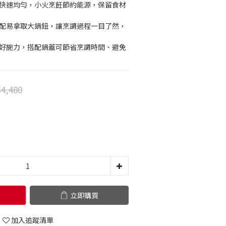
熱快速均勻，小火烹飪節約能源，保留食材
搭配易拿取大鍋鈕，讓烹調過程一目了然，
握好施力，搭配鍋蓋可節省烹調時間、避免
4,480
立即購買
加入追蹤清單