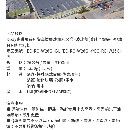
商品規格
Rody跳跳馬系列陶瓷塗層炒鍋26公分+玻璃蓋(噴砂全覆底不挑爐
具)-藍 /黃 /粉
產品編號：EC-RO-W26GI-BL /EC-RO-W26GI-Y/EC-RO-W26GI-
PI
規 格：26公分 / 容量：3100ml
重 量：1350g(±5%)
材 質：鍋身-特殊鋁鈦合金(陶瓷噴塗)
鍋蓋-強化玻璃+矽膠+電木
鍋柄-電木
產 地 : 中國(韓國NEOFLAM獨資)
注意事項
● 導熱快速、蓄熱佳，節能，務必使用小火烹煮，烹煮前先下油
及熱鍋，效果更佳
●
Q導全覆底不挑爐具
，可適用於瓦斯爐、電爐、鹵素爐、電磁
立即購買
爐；不適用於微波爐、烤箱