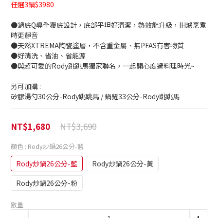
任選3鍋$3980
●鍋底Q導全覆底設計，底部平坦好清潔，熱效能升級，IH爐烹煮
時更靜音
●天然XTREMA陶瓷塗層，不含重金屬、無PFAS有害物質
●好清洗、省油、省能源
●與超可愛的Rody跳跳馬獨家聯名，一起開心度過料理時光~
另可加購 : 
矽膠湯勺30公分-Rody跳跳馬 / 鍋鏟33公分-Rody跳跳馬
NT$3,690
NT$1,680
顏色
: Rody炒鍋26公分-藍
Rody炒鍋26公分-藍
Rody炒鍋26公分-黃
Rody炒鍋26公分-粉
數量