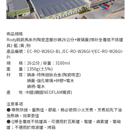
商品規格
Rody跳跳馬系列陶瓷塗層炒鍋26公分+玻璃蓋(噴砂全覆底不挑爐
具)-藍 /黃 /粉
產品編號：EC-RO-W26GI-BL /EC-RO-W26GI-Y/EC-RO-W26GI-
PI
規 格：26公分 / 容量：3100ml
重 量：1350g(±5%)
材 質：鍋身-特殊鋁鈦合金(陶瓷噴塗)
鍋蓋-強化玻璃+矽膠+電木
鍋柄-電木
產 地 : 中國(韓國NEOFLAM獨資)
注意事項
● 導熱快速、蓄熱佳，節能，務必使用小火烹煮，烹煮前先下油
及熱鍋，效果更佳
●
Q導全覆底不挑爐具
，可適用於瓦斯爐、電爐、鹵素爐、電磁
立即購買
爐；不適用於微波爐、烤箱