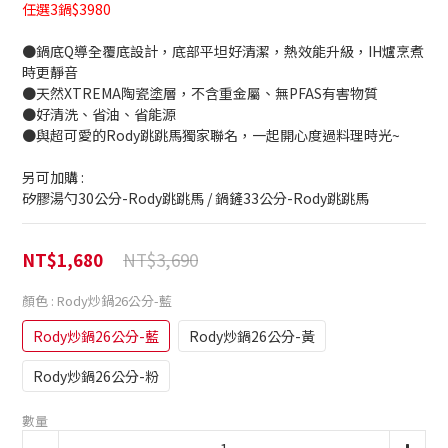
任選3鍋$3980
●鍋底Q導全覆底設計，底部平坦好清潔，熱效能升級，IH爐烹煮
時更靜音
●天然XTREMA陶瓷塗層，不含重金屬、無PFAS有害物質
●好清洗、省油、省能源
●與超可愛的Rody跳跳馬獨家聯名，一起開心度過料理時光~
另可加購 : 
矽膠湯勺30公分-Rody跳跳馬 / 鍋鏟33公分-Rody跳跳馬
NT$3,690
NT$1,680
顏色
: Rody炒鍋26公分-藍
Rody炒鍋26公分-藍
Rody炒鍋26公分-黃
Rody炒鍋26公分-粉
數量