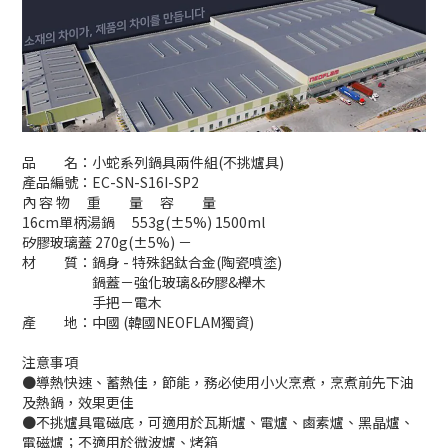
品 名：小蛇系列鍋具兩件組(不挑爐具)
產品編號：EC-SN-S16I-SP2
內 容 物 重 量 容 量
16cm單柄湯鍋 553g(±5%) 1500ml
矽膠玻璃蓋 270g(±5%) －
材 質：鍋身 - 特殊鋁鈦合金(陶瓷噴塗)
鍋蓋－強化玻璃&矽膠&櫸木
手把－電木
產 地：中國 (韓國NEOFLAM獨資)
注意事項
●導熱快速、蓄熱佳，節能，務必使用小火烹煮，烹煮前先下油
及熱鍋，效果更佳
●不挑爐具電磁底，可適用於瓦斯爐、電爐、鹵素爐、黑晶爐、
電磁爐；不適用於微波爐、烤箱