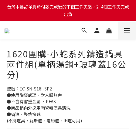
台灣本島訂單將於付款完成後的下個工作天起，2~4個工作天完成
出貨
出貨
台灣本島消費滿$999免運費
台灣本島訂單將於付款完成後的下個工作天起，2~4個工作天完成
出貨
1620團購-小蛇系列鑄造鍋具
兩件組(單柄湯鍋+玻璃蓋16公
分)
型號：EC-SN-S16I-SP2 
●使用陶瓷處理，對人體無害
●不含有害重金屬 、PFAS
●商品鍋內外採用陶瓷噴塗易清洗
●省油、導熱快速 
(不挑爐具，瓦斯爐、電磁爐、IH爐可用)