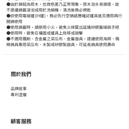
●由於鍋鈕為原木，些微色差乃正常現象，原木泡水易損壞，故
不建議鍋蓋浸泡或用於洗碗機，清洗後務必擦乾
●欲使用電磁爐(IH爐)，務必先行空鍋感應確認爐具是否適用再行
開鍋使用
●使用鍋蓋時，請使用小火，避免火候竄出延燒矽膠蓋緣與手把
●使用時，避免在檯面或爐具上拖移或敲擊
●不適用鐵刷、含金屬之菜瓜布、金屬器具，建議使用海綿、精
緻鍋具專用菜瓜布、木製或矽膠製器具，可延長鍋具使用壽命
關於我們
品牌故事
專利塗層
顧客服務