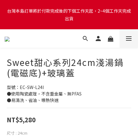
【重要公告｜政府演習期間服務提醒】8/10、8/13 14:30–15:00政
台灣本島訂單將於付款完成後的下個工作天起，2~4個工作天完成
府演習期間，部分地區行動網路可能降速，官網操作可能受到影
出貨
響，建議避開期間進行下單等操作，造成不便敬請見諒。
台灣本島消費滿$999免運費
Sweet甜心系列24cm淺湯鍋
【重要公告｜政府演習期間服務提醒】8/10、8/13 14:30–15:00政
(電磁底)+玻璃蓋
府演習期間，部分地區行動網路可能降速，官網操作可能受到影
響，建議避開期間進行下單等操作，造成不便敬請見諒。
型號：EC-SW-L24I 
●使用陶瓷處理，不含重金屬、無PFAS
●易清洗、省油、導熱快速
NT$5,280
尺寸
: 24cm