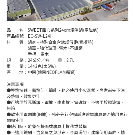
品 名：SWEET甜心系列24cm淺湯鍋(電磁底)
產品編號：EC-SW-L24I
材 質：鍋身 - 特殊合金含鈦成份(陶瓷噴塗)
鍋蓋 - 強化玻璃+電木+不鏽鋼
手柄－電木
規 格：24公分／容 量：2.7L
重 量：1443克(±5%)
產 地：中國(韓國NEOFLAM獨資)
注意事項
●導熱快速、蓄熱佳，節能，務必使用小火烹煮，烹煮前先下油
及熱鍋，效果更佳
●可適用於瓦斯爐、電爐、鹵素爐、電磁爐，不適用於微波爐、
烤箱
●欲使用電磁爐(IH爐)，務必先行空鍋感應確認爐具是否適用再行
開鍋使用
●使用時，避免在檯面或爐具上拖移或敲擊
●不適用鐵刷、含金屬之菜瓜布、金屬湯勺，建議使用海綿、精