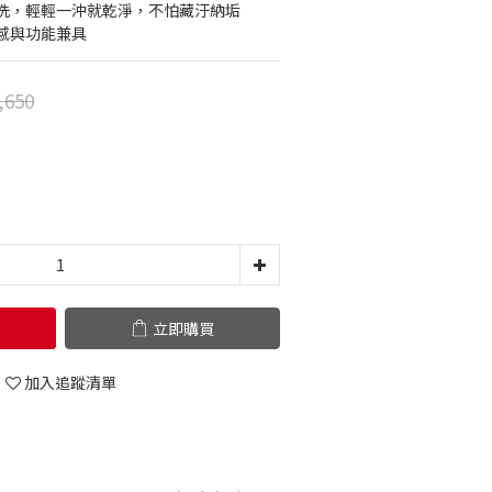
洗，輕輕一沖就乾淨，不怕藏汙納垢
感與功能兼具
,650
立即購買
加入追蹤清單