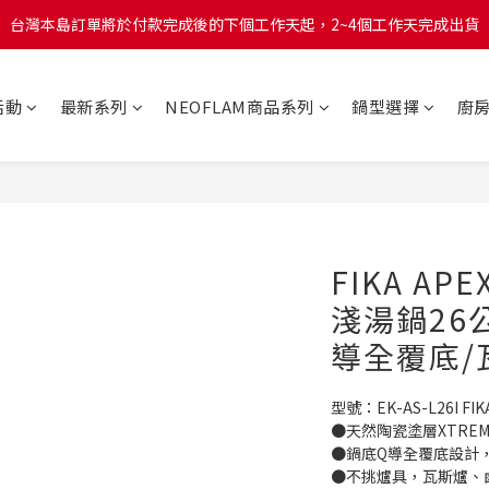
台灣本島訂單將於付款完成後的下個工作天起，2~4個工作天完成出貨
台灣本島訂單將於付款完成後的下個工作天起，2~4個工作天完成出貨
台灣本島消費滿$999免運費
活動
最新系列
NEOFLAM商品系列
鍋型選擇
廚
台灣本島訂單將於付款完成後的下個工作天起，2~4個工作天完成出貨
FIKA A
淺湯鍋26
導全覆底/
型號：EK-AS-L26I FIKA
●天然陶瓷塗層XTREMA，
●鍋底Q導全覆底設計
●不挑爐具，瓦斯爐、