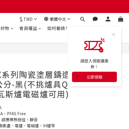
$
TWD
繁體中文
房好物
會員權益
如何養鍋?
立即購買
請登入領取優惠
券！
PEX系列陶瓷塗層鑄造
立即領取
公分-黑(不挑爐具Q
瓦斯爐電磁爐可用)
 
PFAS Free
，感應導熱極佳、靜音
鹵素盧、電爐、電磁爐、IH爐等