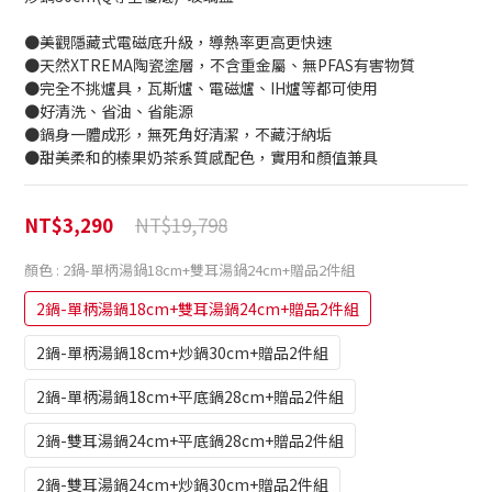
●美觀隱藏式電磁底升級，導熱率更高更快速
●天然XTREMA陶瓷塗層，不含重金屬、無PFAS有害物質
●完全不挑爐具，瓦斯爐、電磁爐、IH爐等都可使用
●好清洗、省油、省能源
●鍋身一體成形，無死角好清潔，不藏汙納垢
●甜美柔和的榛果奶茶系質感配色，實用和顏值兼具
NT$19,798
NT$3,290
顏色
: 2鍋-單柄湯鍋18cm+雙耳湯鍋24cm+贈品2件組
2鍋-單柄湯鍋18cm+雙耳湯鍋24cm+贈品2件組
2鍋-單柄湯鍋18cm+炒鍋30cm+贈品2件組
2鍋-單柄湯鍋18cm+平底鍋28cm+贈品2件組
2鍋-雙耳湯鍋24cm+平底鍋28cm+贈品2件組
2鍋-雙耳湯鍋24cm+炒鍋30cm+贈品2件組