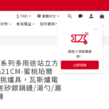
$
TWD
繁體中文
房好物
會員權益
如何養鍋?
立即購買
請登入領取優惠
券！
ppi系列多用途站立方
立即領取
21CM-蜜桃珀爾
不挑爐具，瓦斯爐電
送矽銀鍋鏟/湯勺/漏
機