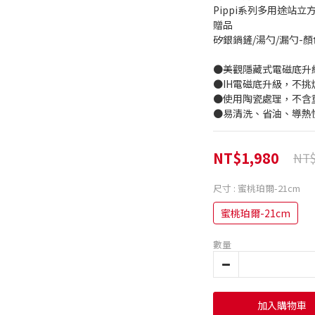
Pippi系列多用途站立
贈品
矽銀鍋鏟/湯勺/漏勺-
●美觀隱藏式電磁底升
●IH電磁底升級，不
●使用陶瓷處理，不含重
●易清洗、省油、導熱
NT$1,980
NT$
尺寸
: 蜜桃珀爾-21cm
蜜桃珀爾-21cm
數量
加入購物車