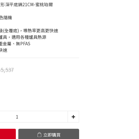
方形深平底鍋21CM-蜜桃珀爾
顏色隨機
級(全覆底)，導熱率更高更快速
挑爐具，適用各種爐具熱源
金屬、無PFAS
快速
5,537
立即購買