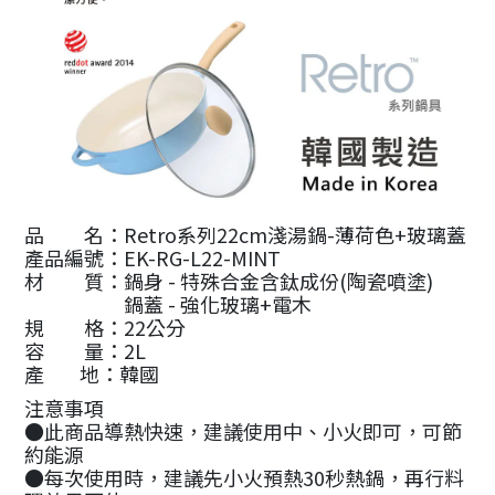
品 名：Retro系列22cm淺湯鍋-薄荷色+玻璃蓋
產品編號：EK-RG-L22-MINT
材 質：鍋身 - 特殊合金含鈦成份(陶瓷噴塗)
鍋蓋 - 強化玻璃+電木
規 格：22公分
容 量：2L
產 地：韓國
注意事項
●此商品導熱快速，建議使用中、小火即可，可節
約能源
●每次使用時，建議先小火預熱30秒熱鍋，再行料