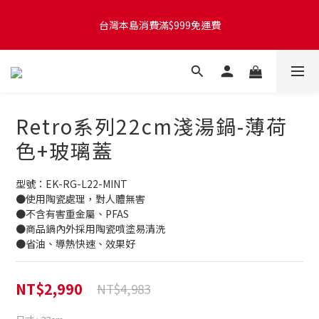
台灣本島訂單將於付款完成後的下個工作天起，2~4個工作天完成
台灣本島消費滿$999免運費
出貨
台灣本島訂單將於付款完成後的下個工作天起，2~4個工作天完成
出貨
Retro系列22cm淺湯鍋-薄荷
色+玻璃蓋
型號：EK-RG-L22-MINT
●使用陶瓷處理，對人體無害
●不含有害重金屬、PFAS
●商品鍋內外採用陶瓷噴塗易清洗
●省油、導熱快速、效果好
NT$2,990
NT$4,983