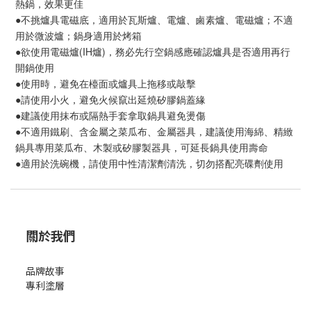
熱鍋，效果更佳
●不挑爐具電磁底，適用於瓦斯爐、電爐、鹵素爐、電磁爐；不適
用於微波爐；鍋身適用於烤箱
●欲使用電磁爐(IH爐)，務必先行空鍋感應確認爐具是否適用再行
開鍋使用
●使用時，避免在檯面或爐具上拖移或敲擊
●請使用小火，避免火候竄出延燒矽膠鍋蓋緣
●建議使用抹布或隔熱手套拿取鍋具避免燙傷
●不適用鐵刷、含金屬之菜瓜布、金屬器具，建議使用海綿、精緻
鍋具專用菜瓜布、木製或矽膠製器具，可延長鍋具使用壽命
●適用於洗碗機，請使用中性清潔劑清洗，切勿搭配亮碟劑使用
關於我們
品牌故事
專利塗層