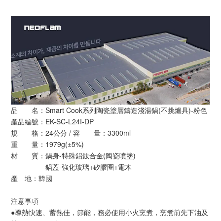
品 名：Smart Cook系列陶瓷塗層鑄造淺湯鍋(不挑爐具)-粉色
產品編號：EK-SC-L24I-DP
規 格：24公分 / 容 量：3300ml
重 量：1979g(±5%)
材 質：鍋身-特殊鋁鈦合金(陶瓷噴塗)
鍋蓋-強化玻璃+矽膠圈+電木
產 地：韓國
注意事項
●導熱快速、蓄熱佳，節能，務必使用小火烹煮，烹煮前先下油及