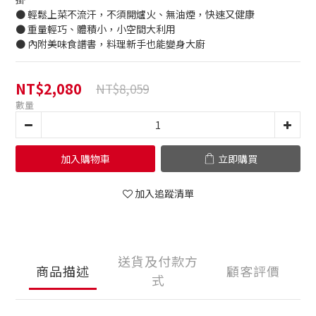
● 輕鬆上菜不流汗，不須開爐火、無油煙，快速又健康
● 重量輕巧、體積小，小空間大利用
● 內附美味食譜書，料理新手也能變身大廚
NT$2,080
NT$8,059
數量
加入購物車
立即購買
加入追蹤清單
送貨及付款方
商品描述
顧客評價
式