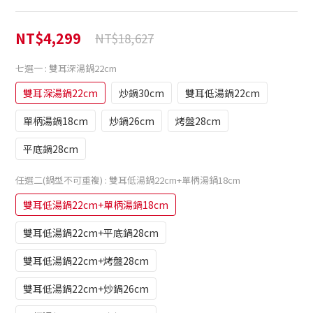
NT$4,299
NT$18,627
七選一
: 雙耳深湯鍋22cm
雙耳深湯鍋22cm
炒鍋30cm
雙耳低湯鍋22cm
單柄湯鍋18cm
炒鍋26cm
烤盤28cm
平底鍋28cm
任選二(鍋型不可重複)
: 雙耳低湯鍋22cm+單柄湯鍋18cm
雙耳低湯鍋22cm+單柄湯鍋18cm
雙耳低湯鍋22cm+平底鍋28cm
雙耳低湯鍋22cm+烤盤28cm
雙耳低湯鍋22cm+炒鍋26cm