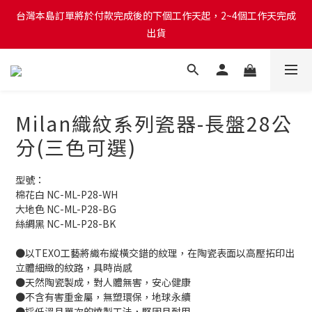
台灣本島訂單將於付款完成後的下個工作天起，2~4個工作天完成
台灣本島訂單將於付款完成後的下個工作天起，2~4個工作天完成
出貨
出貨
台灣本島消費滿$999免運費
台灣本島訂單將於付款完成後的下個工作天起，2~4個工作天完成
Milan織紋系列瓷器-長盤28公
出貨
分(三色可選)
型號：
棉花白 NC-ML-P28-WH
大地色 NC-ML-P28-BG
絲綢黑 NC-ML-P28-BK
●以TEXO工藝將織布縱橫交錯的紋理，在陶瓷表面以高壓拓印出
立體細緻的紋路，具時尚感
●天然陶瓷製成，對人體無害，安心健康
●不含有害重金屬，無塑環保，地球永續
●採低溫且單次的燒製工法，堅固且耐用