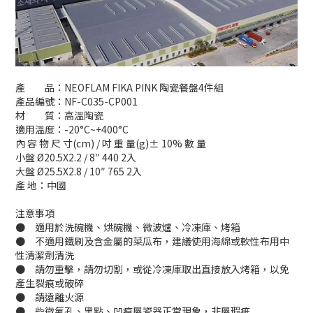
產 品：NEOFLAM FIKA PINK 陶瓷餐盤4件組
產品編號：NF-C035-CP001
材 質：高溫陶瓷
適用溫度：-20°C~+400°C
內 容 物 尺 寸(cm) / 吋 重 量(g)± 10% 數 量
小盤 Ø20.5X2.2 / 8″ 440 2入
大盤 Ø25.5X2.8 / 10″ 765 2入
產 地：中國
注意事項
● 適用於洗碗機、烘碗機、微波爐、冷凍庫、烤箱
● 不適用鐵刷及含金屬的菜瓜布，建議使用海綿或軟性布用中
性清潔劑清洗
● 請勿重擊，請勿切割，或從冷凍庫取出直接放入烤箱，以免
產生裂痕或破碎
● 請遠離火源
● 些微氣孔、黑點、凹痕屬瓷器正常現象，非屬瑕疵