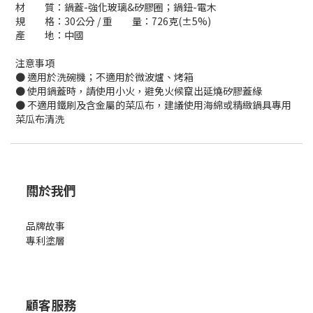
材 質：鍋蓋-強化玻璃&矽膠圈；鍋鈕-電木
規 格：30公分 / 重 量：726克(±5%)
產 地：中國
注意事項
● 適用於洗碗機；不適用於微波爐、烤箱
● 使用鍋蓋時，請使用小火，避免火候竄出延燒矽膠蓋緣
● 不適用鐵刷及含金屬的菜瓜布，建議使用海綿或精緻鍋具專用
菜瓜布清洗
關於我們
品牌故事
專利塗層
顧客服務