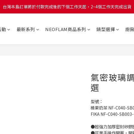
台灣本島訂單將於付款完成後的下個工作天起，2~4個工作天完成出貨
台灣本島訂單將於付款完成後的下個工作天起，2~4個工作天完成出貨
台灣本島消費滿$999免運費
活動
最新系列
NEOFLAM商品系列
鍋型選擇
廚
台灣本島訂單將於付款完成後的下個工作天起，2~4個工作天完成出貨
氣密玻璃調
選
型號：
榛果奶茶 NF-C040-SB0
FIKA NF-C040-SB003
●超強力加厚密封矽膠
●可單手操作開蓋，開