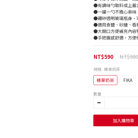
●有調味勺取料或上蓋
●一罐一勺不擔心串味
●硼矽透明玻璃瓶身，
●適用食鹽、砂糖、香
●大開口方便補充內容
●手把握感舒適，方便
NT$980
NT$590
規格
: 榛果奶茶
榛果奶茶
FIKA
數量
加入購物車