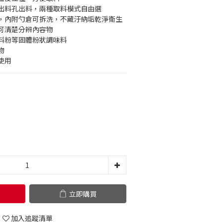
出料孔出料，兩種取料模式自由選
，內附勺倉可拆洗，不藏汙納垢乾淨衛生
可清楚分辨內容物
料粉等固體粉狀調味料
物
使用
立即購買
加入追蹤清單