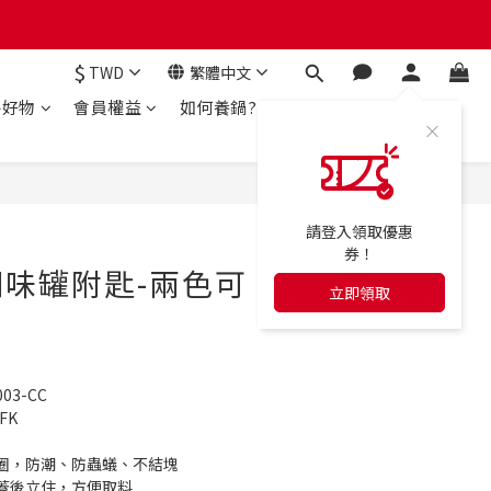
$
TWD
繁體中文
房好物
會員權益
如何養鍋?
立即購買
請登入領取優惠
券！
味罐附匙-兩色可
立即領取
03-CC
-FK
圈，防潮、防蟲蟻、不結塊
蓋後立住，方便取料