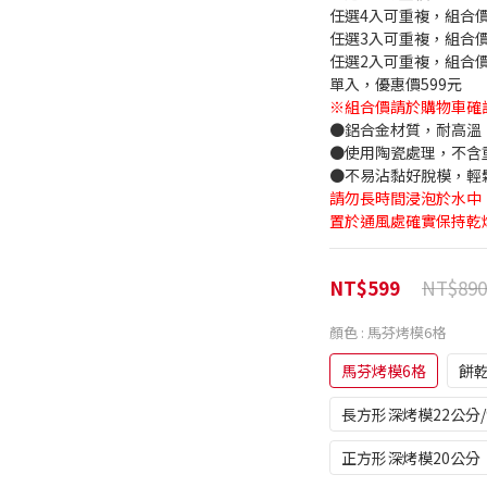
任選4入可重複，組合價
任選3入可重複，組合價
任選2入可重複，組合價
單入，優惠價599元
※組合價請於購物車確
●鋁合金材質，耐高溫
●使用陶瓷處理，不含重
●不易沾黏好脫模，輕
請勿長時間浸泡於水中
置於通風處確實保持乾
NT$890
NT$599
顏色
: 馬芬烤模6格
馬芬烤模6格
餅乾
長方形深烤模22公分/
正方形深烤模20公分