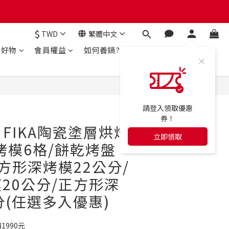
$
TWD
繁體中文
房好物
會員權益
如何養鍋?
立即購買
請登入領取優惠
券！
- FIKA陶瓷塗層烘焙
立即領取
烤模6格/餅乾烤盤
長方形深烤模22公分/
20公分/正方形深
分(任選多入優惠)
1990元