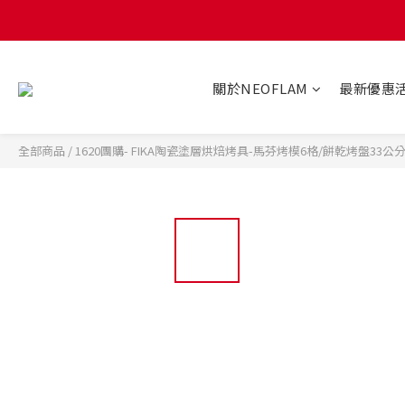
關於NEOFLAM
最新優惠
全部商品
/
1620團購- FIKA陶瓷塗層烘焙烤具-馬芬烤模6格/餅乾烤盤33