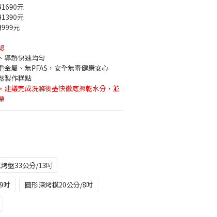
1690元
1390元
999元
認
、導熱快速均勻
金屬、無PFAS，安全無毒健康安心
鬆製作糕點
，建議完成洗滌後盡快徹底擦乾水分，並
燥
烤盤33公分/13吋
9吋
圓形深烤模20公分/8吋