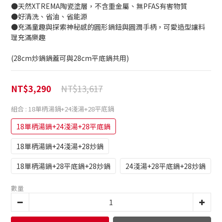
●天然XTREMA陶瓷塗層，不含重金屬、無PFAS有害物質
●好清洗、省油、省能源
●充滿童趣與探索神秘感的圓形鍋鈕與圓潤手柄，可愛造型讓料
理充滿樂趣
(28cm炒鍋鍋蓋可與28cm平底鍋共用)
NT$13,617
NT$3,290
組合
: 18單柄湯鍋+24淺湯+28平底鍋
18單柄湯鍋+24淺湯+28平底鍋
18單柄湯鍋+24淺湯+28炒鍋
18單柄湯鍋+28平底鍋+28炒鍋
24淺湯+28平底鍋+28炒鍋
數量