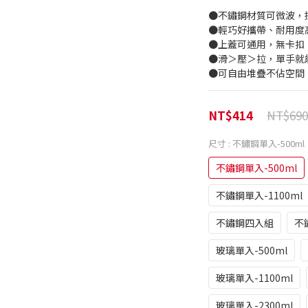
●不鏽鋼材質可微波，
●輕巧好攜帶、耐用度
●上蓋可通用，無卡扣
●滑＞壓＞拉，單手就
●可自由堆疊不佔空間
NT$690
NT$414
尺寸
: 不鏽鋼單入-500ml
不鏽鋼單入-500ml
不鏽鋼單入-1100ml
不鏽鋼四入組
不
玻璃單入-500ml
玻璃單入-1100ml
玻璃單入-2300ml