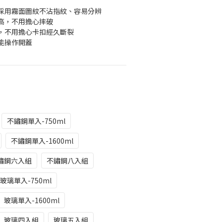
採用霧面圖紋不沾指紋、容易分辨
高，不用擔心摔破
，不用擔心卡扣經久斷裂
能操作開蓋
不鏽鋼單入-750ml
不鏽鋼單入-1600ml
鏽鋼六入組
不鏽鋼八入組
玻璃單入-750ml
玻璃單入-1600ml
玻璃四入組
玻璃五入組