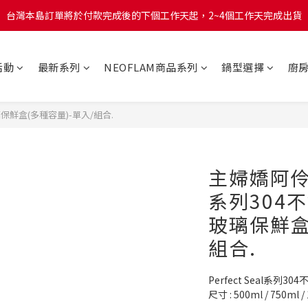
台灣本島訂單將於付款完成後的下個工作天起，2~4個工作天完成出貨
台灣本島訂單將於付款完成後的下個工作天起，2~4個工作天完成出貨
台灣本島消費滿$999免運費
活動
最新系列
NEOFLAM商品系列
鍋型選擇
廚
台灣本島訂單將於付款完成後的下個工作天起，2~4個工作天完成出貨
璃保鮮盒(多種容量)-單入/組合.
主婦嬌阿伶團購
系列304
玻璃保鮮盒
組合.
Perfect Seal系
尺寸 : 500ml / 750ml / 