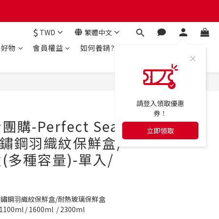
$
TWD
繁體中文
房好物
會員權益
如何養鍋?
立即購買
請登入領取優惠
券！
-Perfect Seal
立即領取
不鏽鋼羽織紋保鮮盒/
(多種容量)-單入/
列304不鏽鋼羽織紋保鮮盒/耐熱玻璃保鮮盒
1100ml / 1600ml  / 2300ml 