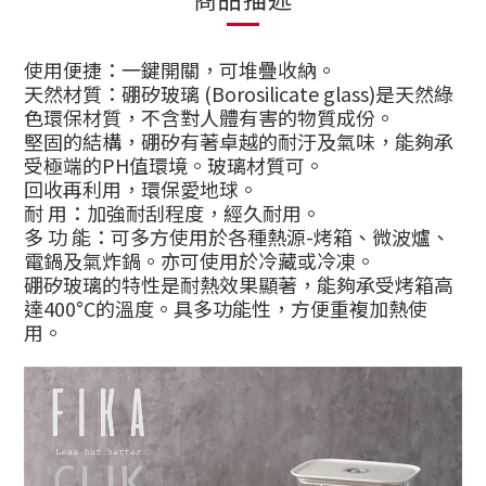
使用便捷：一鍵開關，可堆疊收納
。
天然材質：硼矽玻璃 (Borosilicate glass)是天然綠
色環保材質，不含對人體有害的物質成份。
堅固的結構，硼矽有著卓越的耐汙及氣味，能夠承
受極端的PH值環境。玻璃材質可
。
回收再利用，環保愛地球
。
耐 用：加強耐刮程度，經久耐用
。
多 功 能：可多方使用於各種熱源-烤箱、微波爐、
電鍋及氣炸鍋。亦可使用於冷藏或冷凍。
硼矽玻璃的特性是耐熱效果顯著，能夠承受烤箱高
達400°C的溫度。具多功能性，
方便重複加熱使
用
。