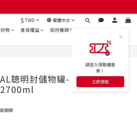
$
TWD
繁體中文
房好物
會員權益
如何養鍋?
立即購買
請登入領取優惠
券！
SEAL聰明封儲物罐-
立即領取
2700ml
就能開關