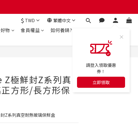
$
TWD
繁體中文
房好物
會員權益
如何養鍋?
立即購買
請登入領取優惠
券！
ce Z極鮮封Z系列真
立即領取
正方形/長方形保
極鮮封Z系列真空耐熱玻璃保鮮盒