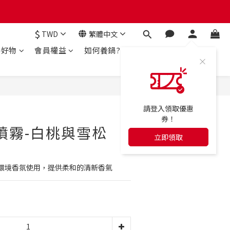
$
TWD
繁體中文
房好物
會員權益
如何養鍋?
立即購買
請登入領取優惠
券！
噴霧-白桃與雪松
立即領取
環境香氛使用，提供柔和的清新香氣