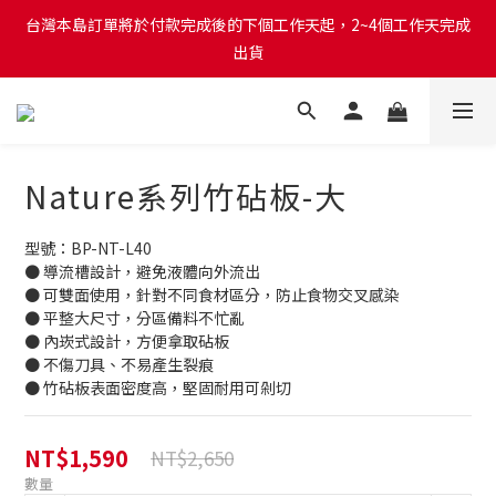
台灣本島訂單將於付款完成後的下個工作天起，2~4個工作天完成
台灣本島訂單將於付款完成後的下個工作天起，2~4個工作天完成
出貨
出貨
台灣本島消費滿$999免運費
台灣本島訂單將於付款完成後的下個工作天起，2~4個工作天完成
Nature系列竹砧板-大
出貨
型號：BP-NT-L40 
● 導流槽設計，避免液體向外流出
● 可雙面使用，針對不同食材區分，防止食物交叉感染
● 平整大尺寸，分區備料不忙亂
● 內崁式設計，方便拿取砧板
● 不傷刀具、不易產生裂痕
● 竹砧板表面密度高，堅固耐用可剁切
NT$1,590
NT$2,650
數量