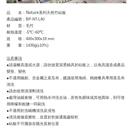
Nature
品 名：
系列天然竹砧板
產品編號：
BP-NT-L40
材 質：毛竹
耐熱溫度：
-5℃~60℃
規 格：
400x300x18 mm
重 量：
1430g(±10%)
注意事項
●請遠離高溫或火源，請勿放置滾燙鍋具於砧板上，以免高溫造成產品
變形、變色
●不適用鐵刷、含金屬之菜瓜布，建議使用海綿、精緻餐具專用菜瓜布
清洗
●請勿使用清潔劑清洗
●處理油膩食物，可用熱水沖洗去油，若有魚腥味或其他異味，則可使
用檸檬和粗鹽一同刷洗
●不適用於洗碗機清洗及浸泡
●清洗後徹底擦乾，並置於乾燥通風處晾乾
●砧板不可擺放在陽光直射位置