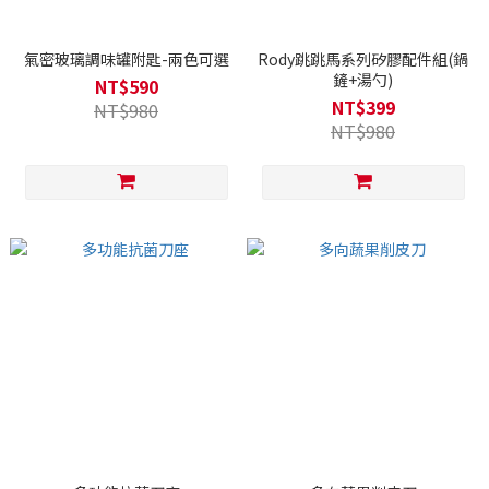
氣密玻璃調味罐附匙-兩色可選
Rody跳跳馬系列矽膠配件組(鍋
鏟+湯勺)
NT$590
NT$399
NT$980
NT$980