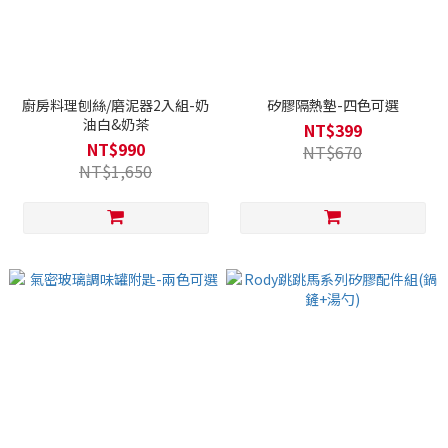
廚房料理刨絲/磨泥器2入組-奶
矽膠隔熱墊-四色可選
油白&奶茶
NT$399
NT$990
NT$670
NT$1,650