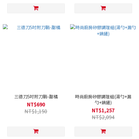
三德刀5吋附刀鞘-甜橘
時尚廚房矽膠調理組(湯勺+漏
勺+鍋鏟)
NT$690
NT$1,257
NT$1,150
NT$2,094