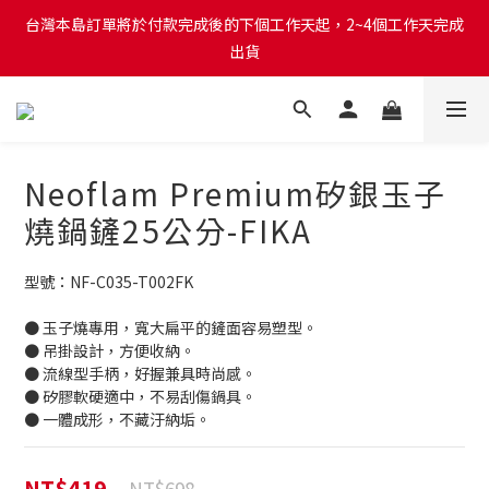
台灣本島訂單將於付款完成後的下個工作天起，2~4個工作天完成
台灣本島訂單將於付款完成後的下個工作天起，2~4個工作天完成
出貨
出貨
台灣本島消費滿$999免運費
台灣本島訂單將於付款完成後的下個工作天起，2~4個工作天完成
Neoflam Premium矽銀玉子
出貨
燒鍋鏟25公分-FIKA
型號：NF-C035-T002FK 
● 玉子燒專用，寬大扁平的鏟面容易塑型。
● 吊掛設計，方便收納。
● 流線型手柄，好握兼具時尚感。
● 矽膠軟硬適中，不易刮傷鍋具。
● 一體成形，不藏汙納垢。
NT$419
NT$698