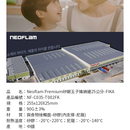
品 名：Neoflam Premium矽銀玉子燒鍋鏟25公分-FIKA
產品編號：NF-C035-T002FK
規 格：255x120X25mm
重 量：90G±3%
材 質：與食物接觸面-矽膠(內支撐-尼龍)
耐熱溫度：矽膠：-20℃~220℃；尼龍：-20℃~140℃
產 地：中國