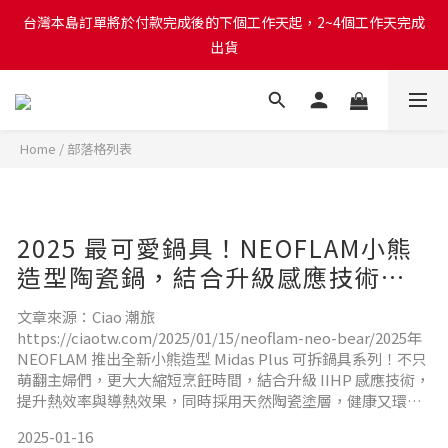
台灣本島訂單將於付款完成後的下個工作天起，2~4個工作天完成
台灣本島訂單將於付款完成後的下個工作天起，2~4個工作天完成
出貨
出貨
台灣本島消費滿$999免運費
Home
/
部落格列表
台灣本島訂單將於付款完成後的下個工作天起，2~4個工作天完成
出貨
2025 最可愛鍋具！NEOFLAM小熊
造型陶瓷鍋，結合升級感應技術的
療癒新選擇
文章來源：Ciao 潮旅
https://ciaotw.com/2025/01/15/neoflam-neo-bear/2025年
NEOFLAM 推出全新小熊造型 Midas Plus 可拆鍋具系列！不只
萌翻主婦們，更大大縮短烹飪時間，結合升級 IIHP 感應技術，
提升熱效率與導熱效果，同時採用天然陶瓷塗層，健康又環
保。想像一下，在廚房裡不僅能煮出美味料理，還能感受到療
2025-01-16
癒的設計與便利的科技，輕鬆優雅地完成每一餐！本文分享