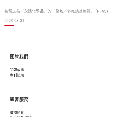
被稱之為「永遠化學品」的「全氟／多氟烷基物質」 (PFAS)，
即將遭到歐盟禁用！今年二月，德國、荷蘭等歐洲五國向歐盟
2023-03-31
提議，全面禁用PFAS物質，但這項塗料不僅是半導體產業、紡
織品、醫療用品等，就連日常家庭使用的不沾鍋，主要塗料都
來自這項有害物質，而採用全天然陶瓷塗層製成的鍋具，成為
這波禁用名單下的安心首選。
PFAS在日常生活使用上相當廣泛，這項含有約4500種以氟為基
底的成分，能長期對抗極端溫度及抗腐蝕性，因此從食品包
關於我們
裝、不沾鍋、雨具、黏著劑、紙張、油漆、飛機、汽車、紡織
品牌故事
專利塗層
顧客服務
購物須知