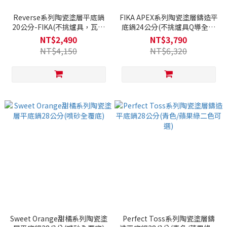
Reverse系列陶瓷塗層平底鍋
FIKA APEX系列陶瓷塗層鑄造平
20公分-FIKA(不挑爐具，瓦斯
底鍋24公分(不挑爐具Q導全覆
爐電磁爐可用)
底/瓦斯爐電磁爐可用)
NT$2,490
NT$3,790
NT$4,150
NT$6,320
Sweet Orange甜橘系列陶瓷塗
Perfect Toss系列陶瓷塗層鑄