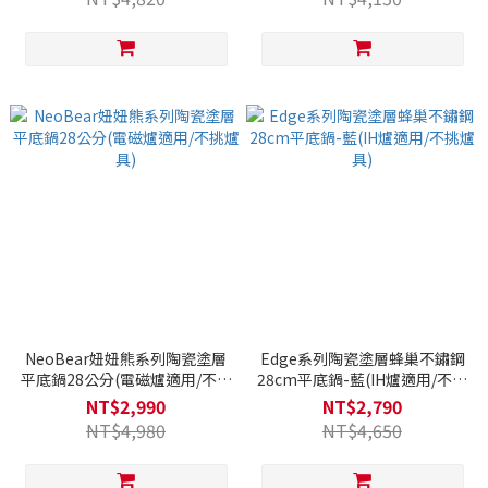
NeoBear妞妞熊系列陶瓷塗層
Edge系列陶瓷塗層蜂巢不鏽鋼
平底鍋28公分(電磁爐適用/不挑
28cm平底鍋-藍(IH爐適用/不挑
爐具)
爐具)
NT$2,990
NT$2,790
NT$4,980
NT$4,650