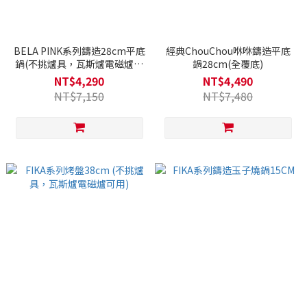
BELA PINK系列鑄造28cm平底
經典ChouChou咻咻鑄造平底
鍋(不挑爐具，瓦斯爐電磁爐可
鍋28cm(全覆底)
用)
NT$4,290
NT$4,490
NT$7,150
NT$7,480