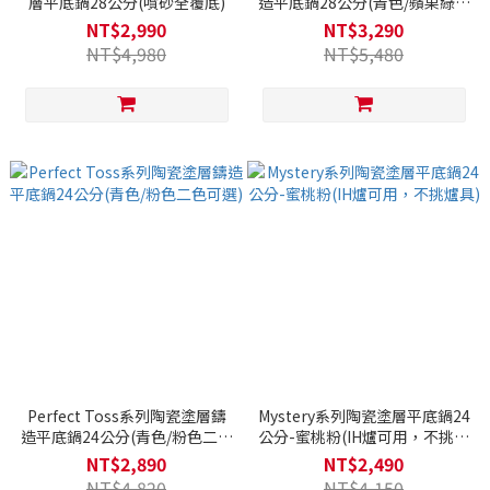
層平底鍋28公分(噴砂全覆底)
造平底鍋28公分(青色/蘋果綠二
色可選)
NT$2,990
NT$3,290
NT$4,980
NT$5,480
Perfect Toss系列陶瓷塗層鑄
Mystery系列陶瓷塗層平底鍋24
造平底鍋24公分(青色/粉色二色
公分-蜜桃粉(IH爐可用，不挑爐
可選)
具)
NT$2,890
NT$2,490
NT$4,820
NT$4,150