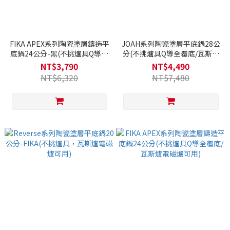
FIKA APEX系列陶瓷塗層鑄造平
JOAH系列陶瓷塗層平底鍋28公
底鍋24公分-黑(不挑爐具Q導全
分(不挑爐具Q導全覆底/瓦斯爐
覆底/瓦斯爐電磁爐可用)
電磁爐可用)
NT$3,790
NT$4,490
NT$6,320
NT$7,480