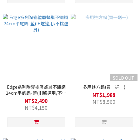
SOLD OUT
Edge系列陶瓷塗層蜂巢不鏽鋼
多用途方鍋(買一送一)
24cm平底鍋-藍(IH爐適用/不挑
NT$1,988
爐具)
NT$2,490
NT$8,560
NT$4,150