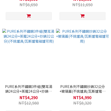
用)
NT$6,650
NT$11,650
PURE系列不鏽鋼3件組(雙耳湯
PURE系列不鏽鋼炒鍋32公分
鍋24公分+蒸籠24公分+炒鍋32
+玻璃蓋(不挑爐具/瓦斯爐電磁
公分)(不挑爐具/瓦斯爐電磁爐
爐可用)
NT$4,290
NT$4,990
可用)
NT$12,980
NT$8,320