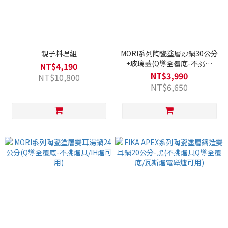
親子料理組
MORI系列陶瓷塗層炒鍋30公分
+玻璃蓋(Q導全覆底-不挑爐
NT$4,190
具/IH爐可用)
NT$3,990
NT$10,800
NT$6,650