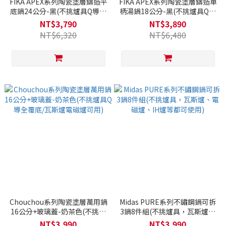
FIKA APEX系列陶瓷塗層鑄造平
FIKA APEX系列陶瓷塗層鑄造單
底鍋24公分-黑(不挑爐具Q導全
柄湯鍋18公分-黑(不挑爐具Q導
覆底/瓦斯爐電磁爐可用)
全覆底/瓦斯爐電磁爐可用)
NT$3,790
NT$3,890
NT$6,320
NT$6,480
Chouchou系列陶瓷塗層萬用鍋
Midas PURE系列不鏽鋼鍋可拆
16公分+玻璃蓋-奶茶色(不挑爐
3鍋8件組(不挑爐具，瓦斯爐、
具Q導全覆底/瓦斯爐電磁爐可
電磁爐、IH爐等都可使用)
NT$3,990
NT$3,990