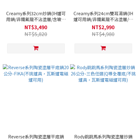
Creamy系列32cm炒鍋(IH爐可
Creamy系列24cm雙耳湯鍋(IH
用鍋/非鐵氟龍不沾塗層/含玻璃
爐可用鍋/非鐵氟龍不沾塗層/含
蓋)
玻璃蓋)
NT$3,490
NT$2,990
NT$5,820
NT$4,980
Reverse系列陶瓷塗層平底鍋
Rody跳跳馬系列陶瓷塗層炒鍋