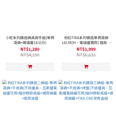
小蛇系列鑄造鍋具兩件組(單柄
粉紅FIKA系列鑄造單柄湯鍋
湯鍋+玻璃蓋16公分)
18CM(IH、電磁爐適用) 贈兩用
油壺
NT$1,280
NT$1,999
NT$4,150
NT$6,633