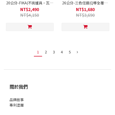
20公分-FIKA(不挑爐具，瓦斯
26公分-三色任選(Q導全覆底/
爐電磁爐可用)
不挑爐具，瓦斯爐電磁爐可用)
NT$2,490
NT$1,680
NT$4,150
NT$3,690
1
2
3
4
5
關於我們
品牌故事
專利塗層