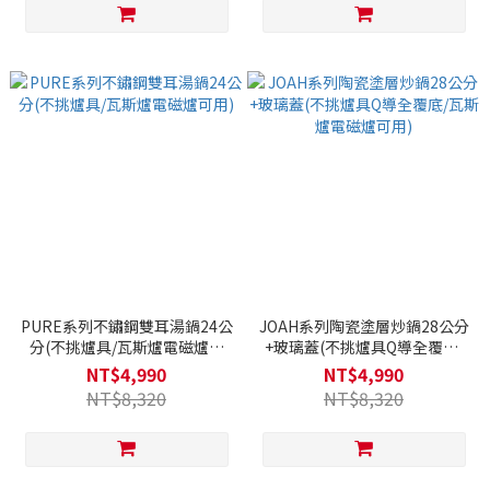
PURE系列不鏽鋼雙耳湯鍋24公
JOAH系列陶瓷塗層炒鍋28公分
分(不挑爐具/瓦斯爐電磁爐可
+玻璃蓋(不挑爐具Q導全覆底/
用)
瓦斯爐電磁爐可用)
NT$4,990
NT$4,990
NT$8,320
NT$8,320