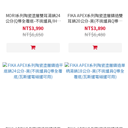
MORI系列陶瓷塗層雙耳湯鍋24
FIKA APEX系列陶瓷塗層鑄造雙
公分(Q導全覆底-不挑爐具/IH爐
耳鍋20公分-黑(不挑爐具Q導全
可用)
覆底/瓦斯爐電磁爐可用)
NT$3,990
NT$3,890
NT$6,650
NT$6,480