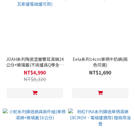
JOAH系列陶瓷塗層雙耳湯鍋24
Eela系列14cm單柄牛奶鍋(兩
公分+玻璃蓋(不挑爐具Q導全覆
色可選)
底/瓦斯爐電磁爐可用)
NT$4,990
NT$1,690
NT$8,320