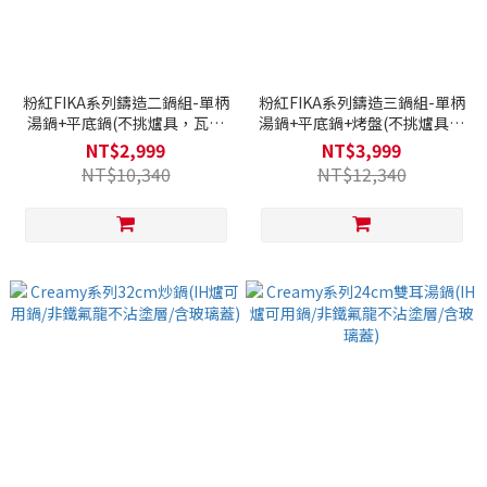
粉紅FIKA系列鑄造二鍋組-單柄
粉紅FIKA系列鑄造三鍋組-單柄
湯鍋+平底鍋(不挑爐具，瓦斯
湯鍋+平底鍋+烤盤(不挑爐具，
爐電磁爐可用)贈矽膠廚具組
瓦斯爐電磁爐可用)贈矽膠廚具
NT$2,999
NT$3,999
+通用鍋蓋+兩用油壺
組+通用鍋蓋+FIKA ONE保鮮盒
NT$10,340
NT$12,340
組